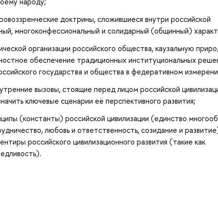
воему народу;
ировоззренческие доктрины, сложившиеся внутри российской
ный, многоконфессиональный и солидарный (общинный) характ
ческой организации российского общества, каузальную приро
нностное обеспечение традиционных институциональных реше
ссийского государства и общества в федеративном измерени
утренние вызовы, стоящие перед лицом российской цивилизаци
начить ключевые сценарии её перспективного развития;
ципы (константы) российской цивилизации (единство многооб
рудничество, любовь и ответственность, созидание и развитие)
нтиры российского цивилизационного развития (такие как
ведливость).