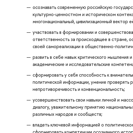
осознавать современную российскую государс
культурно-ценностном и историческом контек
многонациональный, цивилизационный вектор её
участвовать в формировании и совершенствова
ответственность за происходящее в стране, о
своей самореализации в общественно-политич
развить в себе навык критического мышления 
академические и исследовательские компетен
сформировать у себя способность к внимател
политической информации, умение проверять ра
непротиворечивость и конвенциональность;
усовершенствовать свои навыки личной и массо
диалогу, уважительному принятию национальны
различных народов и сообществ;
владеть ключевой информацией о политическом
сформировать компетенции осознанного истори