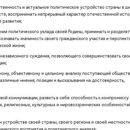
твенность и актуальное политическое устройство страны в ш
сте, воспринимать непрерывный характер отечественной исто
 развития;
нии политического уклада своей Родины, принимать и разделят
сознавать значимость своего гражданского участия и перспект
еской жизни;
и независимого суждения, позволяющего совершенствовать сво
ции;
ьному, объективному и цельному анализу поступающей общест
зличные мнения, позиции и высказывания на достоверность,
вой коммуникации, развить в себе способность к компромиссу
х, религиозных, культурных и мировоззренческих особенносте
 устройстве своей страны, своего региона и своей местности
ческого восприятия и политического анализа;