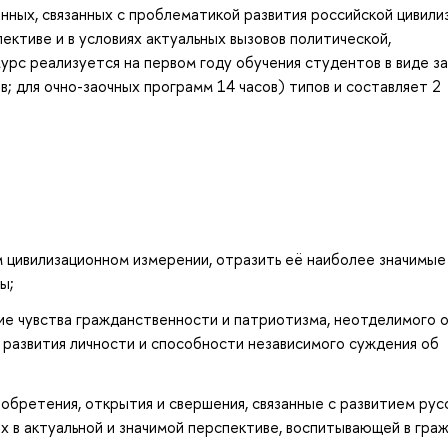
анных, связанных с проблематикой развития российской цивили
ктиве и в условиях актуальных вызовов политической,
урс реализуется на первом году обучения студентов в виде з
в; для очно-заочных программ 14 часов) типов и составляет 2
 цивилизационном измерении, отразить её наиболее значимые
ы;
е чувства гражданственности и патриотизма, неотделимого 
 развития личности и способности независимого суждения об
бретения, открытия и свершения, связанные с развитием рус
их в актуальной и значимой перспективе, воспитывающей в гра