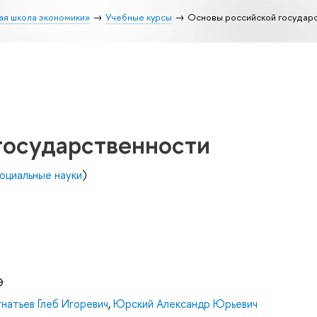
ая школа экономики»
Учебные курсы
Основы российской государ
государственности
оциальные науки
)
Э
гнатьев Глеб Игоревич
,
Юрский Александр Юрьевич