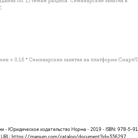
дания по: 1) темам раздела "Семинарские занятия в
.
замен + 0.15 * Семинарские занятия на платформе Смарт
а
ии - Юридическое издательство Норма - 2019 - ISBN: 978-5-9
 URL: https://znanium.com/catalog/document?id=336297