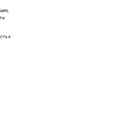
ции,
ти
сть к