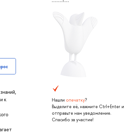
прос
знаний,
и к
Нашли
опечатку
?
Выделите её, нажмите Ctrl+Enter и
отправьте нам уведомление.
кого
Спасибо за участие!
агает