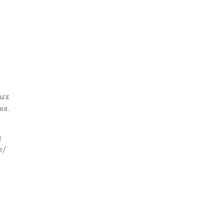
рых
ия.
ы
е/