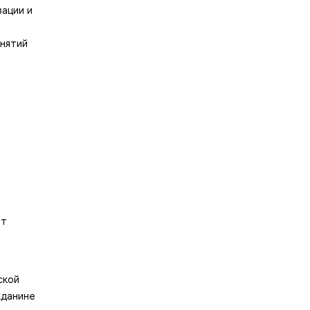
зации и
анятий
от
ской
жданине