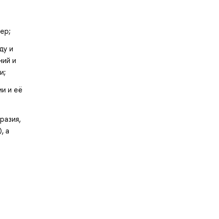
ер;
ду и
ний и
и;
и и её
разия,
, а