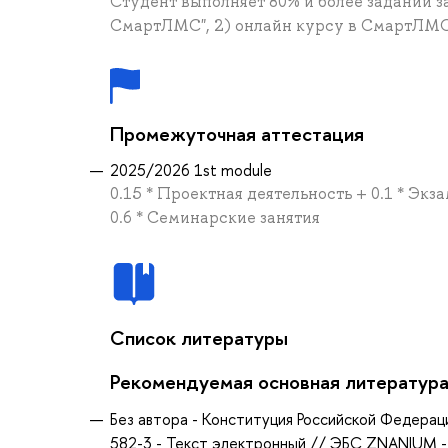
Студент выполняет 80% и более заданий за
СмартЛМС", 2) онлайн курсу в СмартЛМС
Промежуточная аттестация
2025/2026 1st module
0.15 * Проектная деятельность + 0.1 * Эк
0.6 * Семинарские занятия
Список литературы
Рекомендуемая основная литератур
Без автора - Конституция Российской Федерац
582-3 - Текст электронный // ЭБС ZNANIUM -