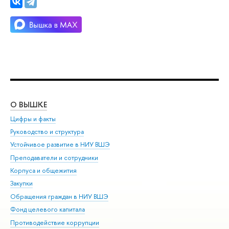
О ВЫШКЕ
ОБ
Цифры и факты
Ли
Руководство и структура
Дов
Устойчивое развитие в НИУ ВШЭ
Ол
Преподаватели и сотрудники
При
Корпуса и общежития
Вы
Закупки
При
Обращения граждан в НИУ ВШЭ
Ас
Фонд целевого капитала
До
Противодействие коррупции
Цен