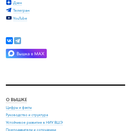
Дзен
Телеграм
YouTube
О ВЫШКЕ
ОБ
Цифры и факты
Ли
Руководство и структура
Дов
Устойчивое развитие в НИУ ВШЭ
Ол
Преподаватели и сотрудники
При