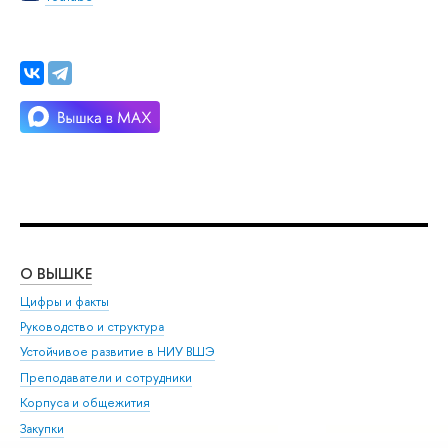
О ВЫШКЕ
ОБ
Цифры и факты
Ли
Руководство и структура
Дов
Устойчивое развитие в НИУ ВШЭ
Ол
Преподаватели и сотрудники
При
Корпуса и общежития
Вы
Закупки
При