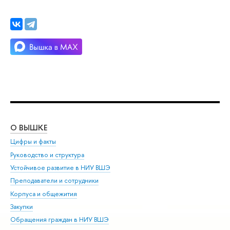
О ВЫШКЕ
ОБ
Цифры и факты
Ли
Руководство и структура
Дов
Устойчивое развитие в НИУ ВШЭ
Ол
Преподаватели и сотрудники
При
Корпуса и общежития
Вы
Закупки
При
Обращения граждан в НИУ ВШЭ
Ас