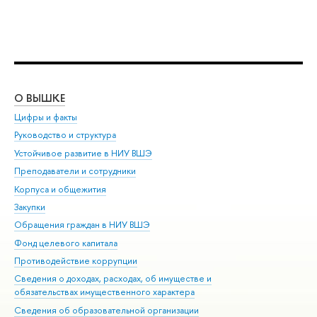
О ВЫШКЕ
ОБ
Цифры и факты
Ли
Руководство и структура
Дов
Устойчивое развитие в НИУ ВШЭ
Ол
Преподаватели и сотрудники
При
Корпуса и общежития
Вы
Закупки
При
Обращения граждан в НИУ ВШЭ
Ас
Фонд целевого капитала
До
Противодействие коррупции
Цен
Сведения о доходах, расходах, об имуществе и
Би
обязательствах имущественного характера
Об
Сведения об образовательной организации
Обр