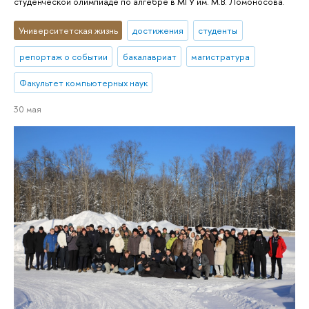
студенческой олимпиаде по алгебре в МГУ им. М.В. Ломоносова.
Университетская жизнь
достижения
студенты
репортаж о событии
бакалавриат
магистратура
Факультет компьютерных наук
30 мая