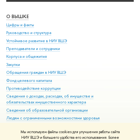
О ВЫШКЕ
ОБ
Цифры и факты
Ли
Руководство и структура
Дов
Устойчивое развитие в НИУ ВШЭ
Ол
Преподаватели и сотрудники
При
Корпуса и общежития
Вы
Закупки
При
Обращения граждан в НИУ ВШЭ
Ас
Фонд целевого капитала
До
Противодействие коррупции
Цен
Сведения о доходах, расходах, об имуществе и
Би
обязательствах имущественного характера
Об
Сведения об образовательной организации
Обр
Людям с ограниченными возможностями здоровья
Единая платежная страница
Мы используем файлы cookies для улучшения работы сайта
Работа в Вышке
НИУ ВШЭ и большего удобства его использования. Более