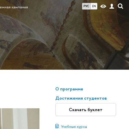
РУС
EN
емная кампания
О программе
Достижения студентов
Скачать буклет
Учебные курсы