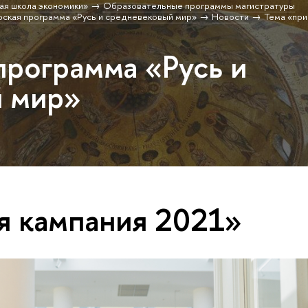
ая школа экономики»
Образовательные программы магистратуры
ская программа «Русь и средневековый мир»
Новости
Тема «при
программа «Русь и
й мир»
я кампания 2021»