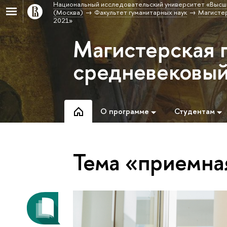
Национальный исследовательский университет «Высш
(Москва)
Факультет гуманитарных наук
Магистер
2021»
Магистерская 
средневековы
О программе
Студентам
Тема «приемна