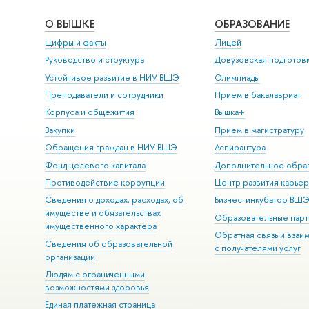
О ВЫШКЕ
ОБРАЗОВАНИЕ
Цифры и факты
Лицей
Руководство и структура
Довузовская подготов
Устойчивое развитие в НИУ ВШЭ
Олимпиады
Преподаватели и сотрудники
Прием в бакалавриат
Корпуса и общежития
Вышка+
Закупки
Прием в магистратуру
Обращения граждан в НИУ ВШЭ
Аспирантура
Фонд целевого капитала
Дополнительное обра
Противодействие коррупции
Центр развития карье
Сведения о доходах, расходах, об
Бизнес-инкубатор ВШ
имуществе и обязательствах
Образовательные парт
имущественного характера
Обратная связь и взаи
Сведения об образовательной
с получателями услуг
организации
Людям с ограниченными
возможностями здоровья
Единая платежная страница