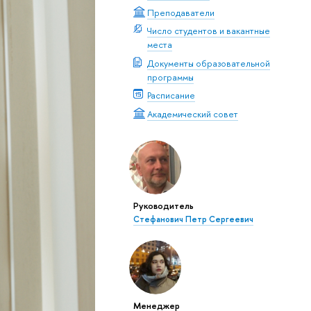
Преподаватели
Число студентов и вакантные
места
Документы образовательной
программы
Расписание
Академический совет
Руководитель
Стефанович Петр Сергеевич
Менеджер