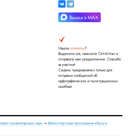
Нашли
опечатку
?
Выделите её, нажмите Ctrl+Enter и
отправьте нам уведомление. Спасибо
за участие!
Сервис предназначен только для
отправки сообщений об
орфографических и пунктуационных
ошибках.
льтет гуманитарных наук
→
Магистерская программа «Русь и