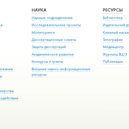
НАУКА
РЕСУРСЫ
Научные подразделения
Библиотека
ка
Исследовательские проекты
Издательский 
Мониторинги
Книжный магаз
Диссертационные советы
Типография
Защиты диссертаций
Медиацентр
Академическое развитие
Журналы ВШЭ
Конкурсы и гранты
Публикации
зование
Внешние научно-информационные
ресурсы
ры
Э
нерства
модействие