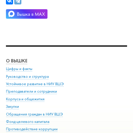
О ВЫШКЕ
ОБ
Цифры и факты
Ли
Руководство и структура
Дов
Устойчивое развитие в НИУ ВШЭ
Ол
Преподаватели и сотрудники
При
Корпуса и общежития
Вы
Закупки
При
Обращения граждан в НИУ ВШЭ
Ас
Фонд целевого капитала
До
Противодействие коррупции
Цен