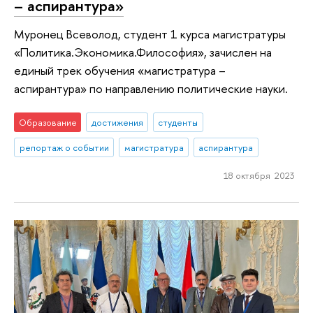
– аспирантура»
Муронец Всеволод, студент 1 курса магистратуры
«Политика.Экономика.Философия», зачислен на
единый трек обучения «магистратура –
аспирантура» по направлению политические науки.
Образование
достижения
студенты
репортаж о событии
магистратура
аспирантура
18 октября 2023