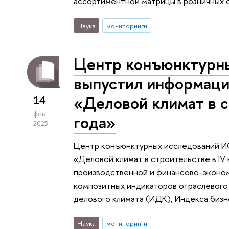
ассортиментной матрицы в розничных о
Наука
мониторинги
Центр конъюнктурн
выпустил информаци
«Деловой климат в с
14
фев
года»
2023
Центр конъюнктурных исследований И
«Деловой климат в строительстве в IV 
производственной и финансово-эконом
композитных индикаторов отраслевого
делового климата (ИДК), Индекса бизн
Наука
мониторинги