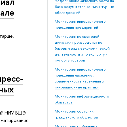
риал
модели экономического роста на
базе результатов конъюнктурных
тале
обследований
Мониторинг инновационного
поведения предприятий
старше,
Мониторинг показателей
динамики производства по
базовым видам экономической
деятельности и по экспорту и
импорту товаров
Мониторинг инновационного
пресс-
поведения населения:
вовлеченность населения в
чных
инновационные практики
Мониторинг информационного
общества
Мониторинг состояния
ний НИУ ВШЭ
гражданского общества
рматирования
Мониторинг глобальных