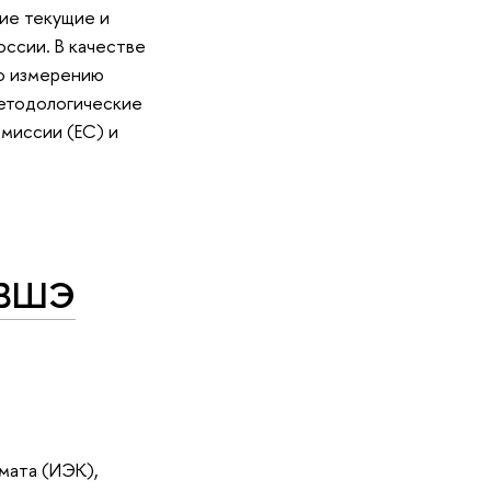
ие текущие и
ссии. В качестве
по измерению
методологические
миссии (ЕС) и
 ВШЭ
мата (ИЭК),