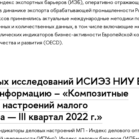
ндекс экспортных барьеров (ИЭБ), оперативно отражающ
в динамике экспорта обрабатывающей промышленности Ро
ксов применялись актуальные международные методики 
нных и количественных данных, в том числе включающие 
лических индикаторов бизнес-активности Европейской ко
чества и развития (ОECD).
ых исследований ИСИЭЗ НИУ
информацию – «Композитные
 настроений малого
— III квартал 2022 г.»
ндикаторы деловых настроений МП - Индекс делового оп
 уверенности (ИПУмп), Индекс деловых барьеров (ИДБмп