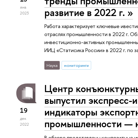
тренды промышленно
янв
развитие в 2022 г. »
2023
Работа характеризует ключевые ивест
отраслях промышленности в 2022 г. Обз
инвестиционно-активных промышленны
ИИЦ «Статисика России» в 2022 г. по 
Наука
мониторинги
Центр конъюнктурн
выпустил экспресс-
индикаторы экспорт
19
дек
промышленности — н
2022
В обзоре представлены композитные ин