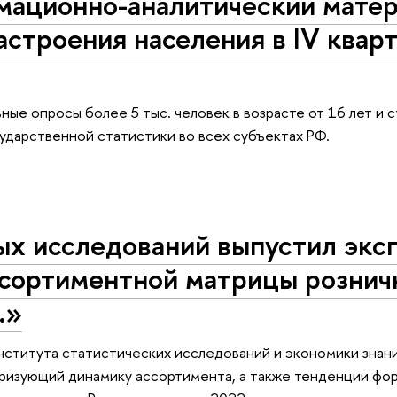
мационно-аналитический мате
строения населения в IV квар
ые опросы более 5 тыс. человек в возрасте от 16 лет и 
дарственной статистики во всех субъектах РФ.
х исследований выпустил экс
ссортиментной матрицы розни
.»
нститута статистических исследований и экономики зна
еризующий динамику ассортимента, а также тенденции фо