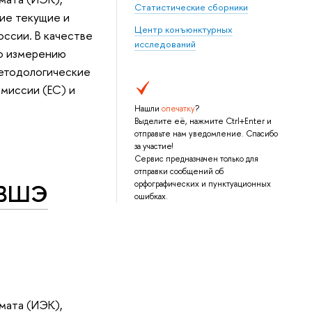
Статистические сборники
ие текущие и
Центр конъюнктурных
ссии. В качестве
исследований
по измерению
методологические
миссии (ЕС) и
Нашли
опечатку
?
Выделите её, нажмите Ctrl+Enter и
отправьте нам уведомление. Спасибо
за участие!
Сервис предназначен только для
отправки сообщений об
 ВШЭ
орфографических и пунктуационных
ошибках.
мата (ИЭК),