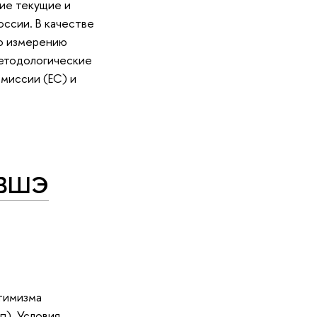
ие текущие и
ссии. В качестве
по измерению
методологические
миссии (ЕС) и
 ВШЭ
тимизма
). Условия