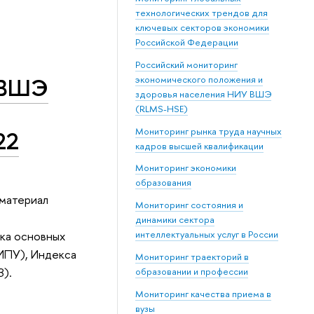
технологических трендов для
ключевых секторов экономики
Российской Федерации
Российский мониторинг
 ВШЭ
экономического положения и
здоровья населения НИУ ВШЭ
(RLMS-HSE)
Мониторинг рынка труда научных
22
кадров высшей квалификации
Мониторинг экономики
образования
материал
Мониторинг состояния и
динамики сектора
ка основных
интеллектуальных услуг в России
ИПУ), Индекса
Мониторинг траекторий в
З).
образовании и профессии
Мониторинг качества приема в
вузы