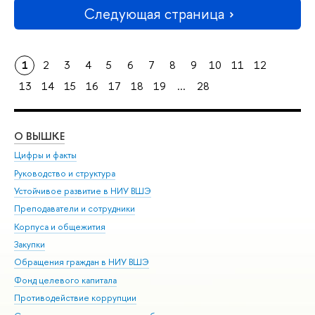
Следующая страница
1
2
3
4
5
6
7
8
9
10
11
12
13
14
15
16
17
18
19
...
28
О ВЫШКЕ
ОБ
Цифры и факты
Ли
Руководство и структура
Дов
Устойчивое развитие в НИУ ВШЭ
Ол
Преподаватели и сотрудники
При
Корпуса и общежития
Вы
Закупки
При
Обращения граждан в НИУ ВШЭ
Ас
Фонд целевого капитала
До
Противодействие коррупции
Цен