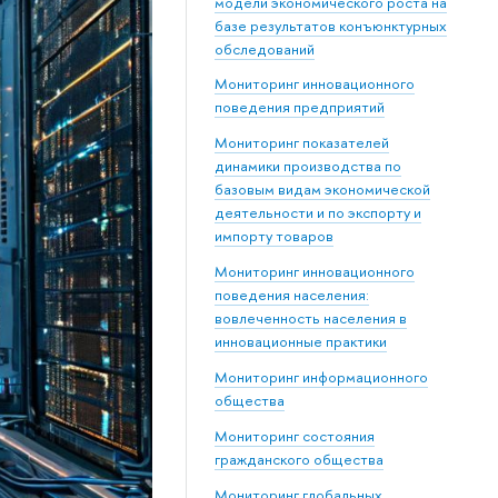
модели экономического роста на
базе результатов конъюнктурных
обследований
Мониторинг инновационного
поведения предприятий
Мониторинг показателей
динамики производства по
базовым видам экономической
деятельности и по экспорту и
импорту товаров
Мониторинг инновационного
поведения населения:
вовлеченность населения в
инновационные практики
Мониторинг информационного
общества
Мониторинг состояния
гражданского общества
Мониторинг глобальных