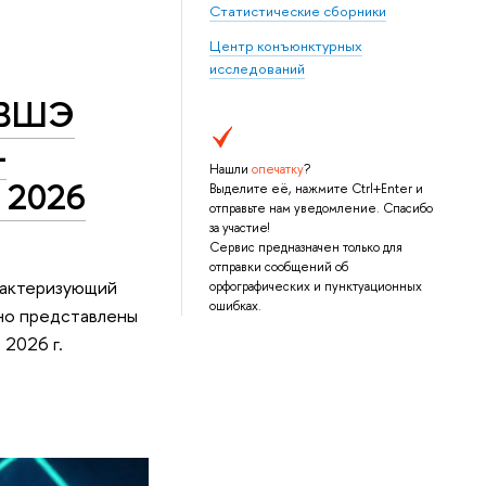
Статистические сборники
Центр конъюнктурных
исследований
 ВШЭ
-
Нашли
опечатку
?
е 2026
Выделите её, нажмите Ctrl+Enter и
отправьте нам уведомление. Спасибо
за участие!
Сервис предназначен только для
отправки сообщений об
рактеризующий
орфографических и пунктуационных
ошибках.
нно представлены
 2026 г.