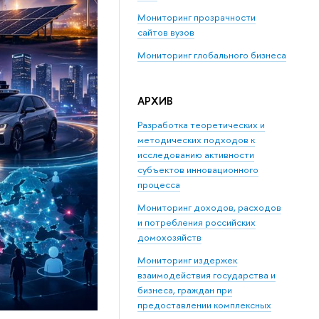
Мониторинг прозрачности
сайтов вузов
Мониторинг глобального бизнеса
АРХИВ
Разработка теоретических и
методических подходов к
исследованию активности
субъектов инновационного
процесса
Мониторинг доходов, расходов
и потребления российских
домохозяйств
Мониторинг издержек
взаимодействия государства и
бизнеса, граждан при
предоставлении комплексных