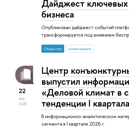
Дайджест ключевых 
бизнеса
Опубликован дайджест событий платфор
трансформируется под влиянием беспр
Общество
мониторинги
Центр конъюнктурн
выпустил информаци
«Деловой климат в с
22
апр
тенденции I квартал
2026
В информационно-аналитическом матер
сегмента в I квартале 2026 г.