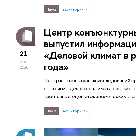
Наука
мониторинги
Центр конъюнктурн
выпустил информаци
«Деловой климат в р
21
апр
года»
2026
Центр конъюнктурных исследований п
состояние делового климата организац
прогнозные оценки экономических агент
Наука
мониторинги