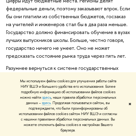
цифры идут бюджетные места. Регионы делят
федеральные деньги, поэтому заказывают впрок. Если
бы они платили из собственных бюджетов, госзаказ
на учителей и инженеров стал бы в два раза меньше.
Государство должно финансировать обучение в вузах
лучших выпускников школы. Больше, честно говоря,
государство ничего не умеет. Оно не может
предсказать состояние рынка труда через пять лет.
Разумнее вернуться к системе государственных
грантов на образование, которые получают
Мы используем файлы cookies для улучшения работы сайта
выпускники школы в зависимости от
НИУ ВШЭ и большего удобства его использования. Более
продемонстрированных ими знаний и талантов.
подробную информацию об использовании файлов cookies
можно найти
здесь
, наши правила обработки персональных
Потому что сейчас самыми ответственными
данных –
здесь
. Продолжая пользоваться сайтом, вы
✖
игроками на рынке образования остаются дети с
подтверждаете, что были проинформированы об
использовании файлов cookies сайтом НИУ ВШЭ и согласны
родителями и вузы. Так пусть они и принимают
с нашими правилами обработки персональных данных. Вы
решения. А чиновники, губернаторы и работодатели
можете отключить файлы cookies в настройках Вашего
к этому отношения не имеют. Они никаких рисков на
браузера.