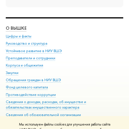
О ВЫШКЕ
ОБ
Цифры и факты
Ли
Руководство и структура
Дов
Устойчивое развитие в НИУ ВШЭ
Ол
Преподаватели и сотрудники
При
Корпуса и общежития
Вы
Закупки
При
Обращения граждан в НИУ ВШЭ
Ас
Фонд целевого капитала
До
Противодействие коррупции
Цен
Сведения о доходах, расходах, об имуществе и
Би
обязательствах имущественного характера
Об
Сведения об образовательной организации
Обр
Людям с ограниченными возможностями здоровья
Мы используем файлы cookies для улучшения работы сайта