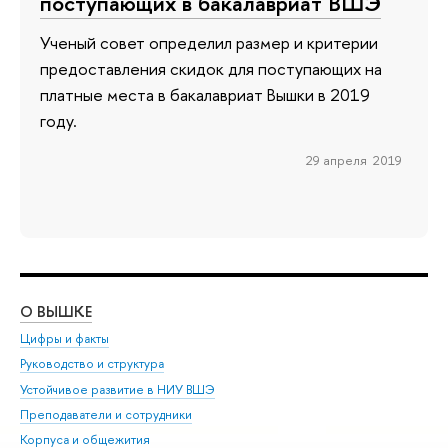
поступающих в бакалавриат ВШЭ
Ученый совет определил размер и критерии
предоставления скидок для поступающих на
платные места в бакалавриат Вышки в 2019
году.
29 апреля 2019
О ВЫШКЕ
ОБ
Цифры и факты
Ли
Руководство и структура
Дов
Устойчивое развитие в НИУ ВШЭ
Ол
Преподаватели и сотрудники
При
Корпуса и общежития
Вы