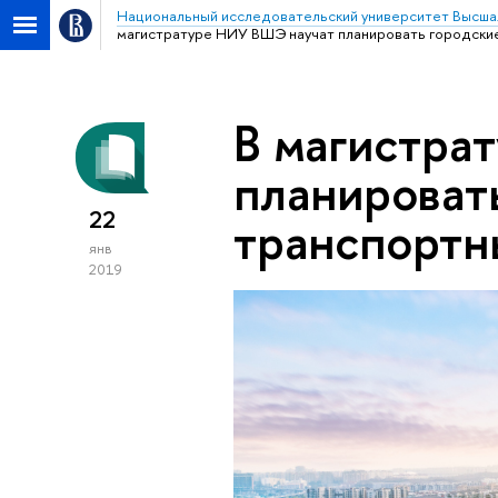
Национальный исследовательский университет Высша
магистратуре НИУ ВШЭ научат планировать городски
В магистра
планироват
22
транспортн
янв
2019