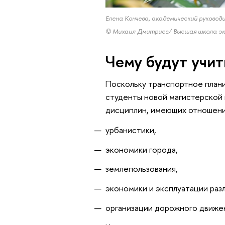
Елена Кончева, академический руково
© Михаил Дмитриев/ Высшая школа эк
Чему будут учит
Поскольку транспортное плани
студенты новой магистерской
дисциплин, имеющих отношение
урбанистики,
экономики города,
землепользования,
экономики и эксплуатации раз
организации дорожного движе