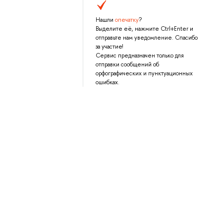
Нашли
опечатку
?
Выделите её, нажмите Ctrl+Enter и
отправьте нам уведомление. Спасибо
за участие!
Сервис предназначен только для
отправки сообщений об
орфографических и пунктуационных
ошибках.