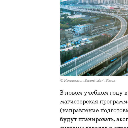
© Коллекция Essentials/ iStock
В новом учебном году 
магистерская програм
(направление подготовк
будут планировать, экс
системы городов и агло