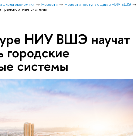
я школа экономики
Новости
Новости поступающим в НИУ ВШЭ
е транспортные системы
туре НИУ ВШЭ научат
ь городские
ые системы