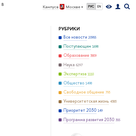
В
Кампус в
Москве
РУС
EN
РУБРИКИ
Все новости
20955
Поступающим
1698
Образование
3809
Наука
6297
Экспертиза
1110
Общество
1498
Свободное общение
793
Университетская жизнь
4383
Приоритет 2030
149
Программа развития 2030
355