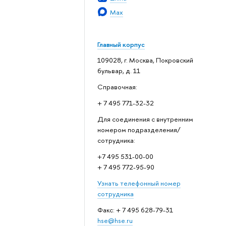
Max
Главный корпус
109028, г. Москва, Покровский
бульвар, д. 11
Справочная:
+ 7 495 771-32-32
Для соединения с внутренним
номером подразделения/
сотрудника:
+7 495 531-00-00
+ 7 495 772-95-90
Узнать телефонный номер
сотрудника
Факс: + 7 495 628-79-31
hse@hse.ru