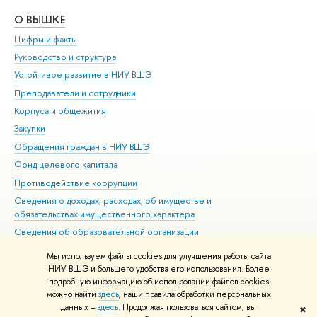
О ВЫШКЕ
ОБ
Цифры и факты
Ли
Руководство и структура
Дов
Устойчивое развитие в НИУ ВШЭ
Ол
Преподаватели и сотрудники
При
Корпуса и общежития
Вы
Закупки
При
Обращения граждан в НИУ ВШЭ
Ас
Фонд целевого капитала
До
Противодействие коррупции
Цен
Сведения о доходах, расходах, об имуществе и
Би
обязательствах имущественного характера
Об
Сведения об образовательной организации
Обр
Людям с ограниченными возможностями здоровья
Мы используем файлы cookies для улучшения работы сайта
Единая платежная страница
НИУ ВШЭ и большего удобства его использования. Более
подробную информацию об использовании файлов cookies
Работа в Вышке
можно найти
здесь
, наши правила обработки персональных
данных –
здесь
. Продолжая пользоваться сайтом, вы
✖