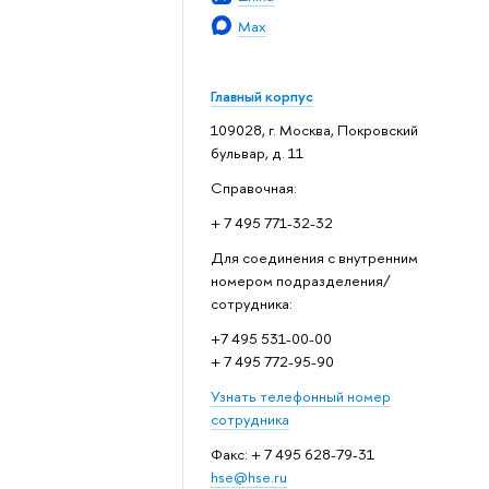
Max
Главный корпус
109028, г. Москва, Покровский
бульвар, д. 11
Справочная:
+ 7 495 771-32-32
Для соединения с внутренним
номером подразделения/
сотрудника:
+7 495 531-00-00
+ 7 495 772-95-90
Узнать телефонный номер
сотрудника
Факс: + 7 495 628-79-31
hse@hse.ru