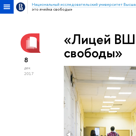
Национальный исследовательский университет Высша
это ячейка свободы»
«Лицей ВШЭ
свободы»
8
дек
2017