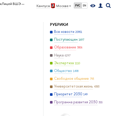
«Лицей ВШЭ —
Кампус в
Москве
РУС
EN
РУБРИКИ
Все новости
20951
Поступающим
1697
Образование
3806
Наука
6297
Экспертиза
1110
Общество
1498
Свободное общение
793
Университетская жизнь
4383
Приоритет 2030
149
Программа развития 2030
355