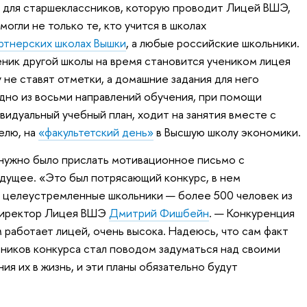
 для старшеклассников, которую проводит Лицей ВШЭ,
могли не только те, кто учится в школах
ртнерских школах Вышки
, а любые российские школьники.
еник другой школы на время становится учеником лицея
у не ставят отметки, а домашние задания для него
дно из восьми направлений обучения, при помощи
видуальный учебный план, ходит на занятия вместе с
делю, на
«факультетский день»
в Высшую школу экономики.
 нужно было прислать мотивационное письмо с
удущее. «Это был потрясающий конкурс, в нем
и целеустремленные школьники — более 500 человек из
 директор Лицея ВШЭ
Дмитрий Фишбейн
. — Конкуренция
м работает лицей, очень высока. Надеюсь, что сам факт
тников конкурса стал поводом задуматься над своими
я их в жизнь, и эти планы обязательно будут