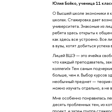
Юлия Бойко, ученица 11 кла
О Высшей школе экономики я к
школах. Стажировка дает возм
университета. Знакомые из лице
ребята здесь открыты к общен
как здесь все устроено. Все 
в вузы, хотят добиться успеха 
Лицей ВШЭ — это ячейка свобо
что каждый преподаватель, зах
коллеги!» Тем самым подчерки
больше, чем я. Выбор курсов з
необычный предмет — теория 
можно изучать отдельно, а не 
Мне особенно понравилась ле
десять проблемных тем, из кот
проект, и затем группа стажер