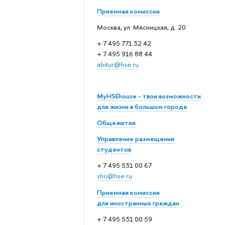
Приемная комиссия
Москва, ул. Мясницкая, д. 20
+ 7 495 771 32 42
+ 7 495 916 88 44
abitur@hse.ru
MyHSEhouse - твои возможности
для жизни в большом городе
Общежития
Управление размещения
студентов
+ 7 495 531 00 67
sho@hse.ru
Приемная комиссия
для иностранных граждан
+ 7 495 531 00 59