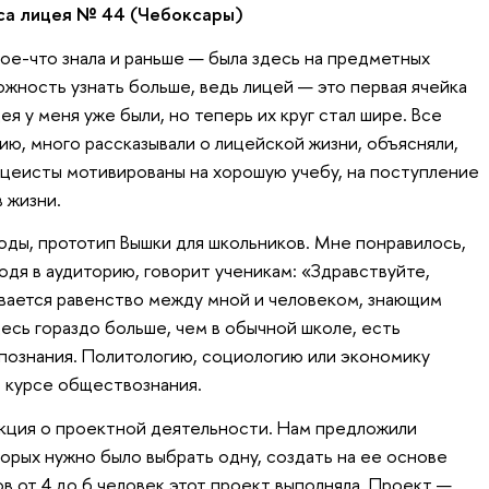
сса лицея № 44 (Чебоксары)
ое-что знала и раньше — была здесь на предметных
ожность узнать больше, ведь лицей — это первая ячейка
я у меня уже были, но теперь их круг стал шире. Все
ию, много рассказывали о лицейской жизни, объясняли,
лицеисты мотивированы на хорошую учебу, на поступление
в жизни.
ды, прототип Вышки для школьников. Мне понравилось,
одя в аудиторию, говорит ученикам: «Здравствуйте,
вается равенство между мной и человеком, знающим
десь гораздо больше, чем в обычной школе, есть
познания. Политологию, социологию или экономику
в курсе обществознания.
кция о проектной деятельности. Нам предложили
орых нужно было выбрать одну, создать на ее основе
ов от 4 до 6 человек этот проект выполняла. Проект —