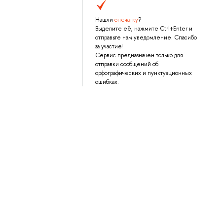
Нашли
опечатку
?
Выделите её, нажмите Ctrl+Enter и
отправьте нам уведомление. Спасибо
за участие!
Сервис предназначен только для
отправки сообщений об
орфографических и пунктуационных
ошибках.