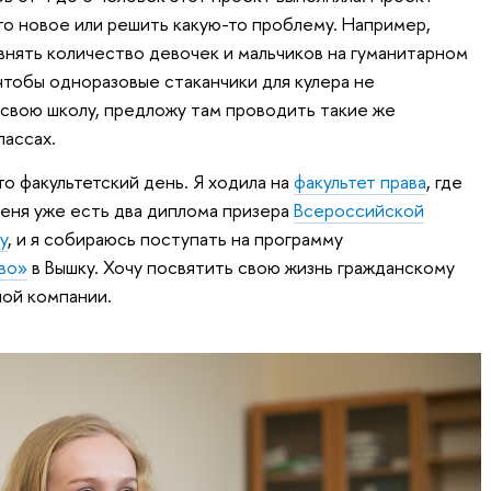
то новое или решить какую-то проблему. Например,
внять количество девочек и мальчиков на гуманитарном
 чтобы одноразовые стаканчики для кулера не
в свою школу, предложу там проводить такие же
лассах.
о факультетский день. Я ходила на
факультет права
, где
меня уже есть два диплома призера
Всероссийской
у
, и я собираюсь поступать на программу
во»
в Вышку. Хочу посвятить свою жизнь гражданскому
ной компании.