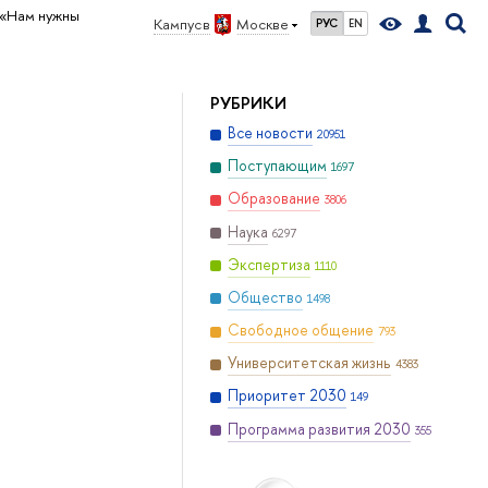
«Нам нужны
Кампус в
Москве
РУС
EN
РУБРИКИ
Все новости
20951
Поступающим
1697
Образование
3806
Наука
6297
Экспертиза
1110
Общество
1498
Свободное общение
793
Университетская жизнь
4383
Приоритет 2030
149
Программа развития 2030
355