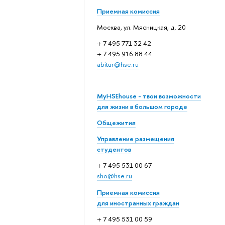
Приемная комиссия
Москва, ул. Мясницкая, д. 20
+ 7 495 771 32 42
+ 7 495 916 88 44
abitur@hse.ru
MyHSEhouse - твои возможности
для жизни в большом городе
Общежития
Управление размещения
студентов
+ 7 495 531 00 67
sho@hse.ru
Приемная комиссия
для иностранных граждан
+ 7 495 531 00 59