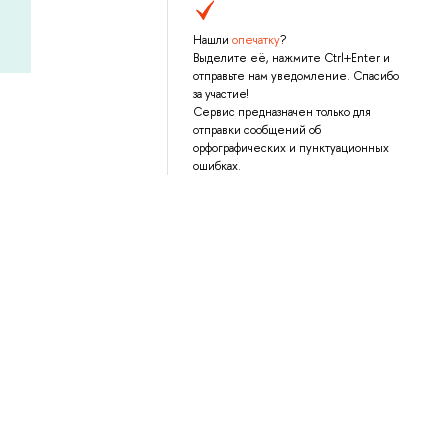
Нашли
опечатку
?
Выделите её, нажмите Ctrl+Enter и
отправьте нам уведомление. Спасибо
за участие!
Сервис предназначен только для
отправки сообщений об
орфографических и пунктуационных
ошибках.