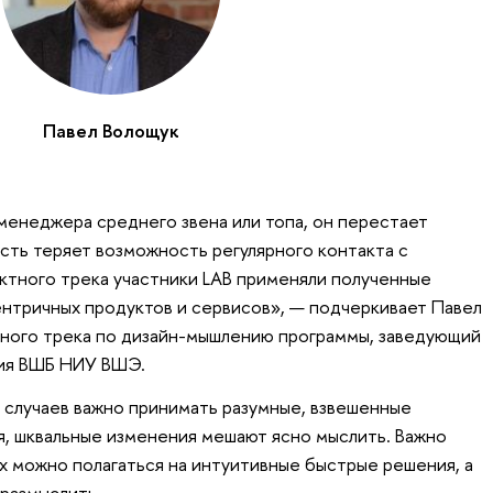
Павел Волощук
 менеджера среднего звена или топа, он перестает
есть теряет возможность регулярного контакта с
ектного трека участники LAB применяли полученные
ентричных продуктов и сервисов», — подчеркивает Павел
тного трека по дизайн-мышлению программы, заведующий
ия ВШБ НИУ ВШЭ.
 случаев важно принимать разумные, взвешенные
я, шквальные изменения мешают ясно мыслить. Важно
ях можно полагаться на интуитивные быстрые решения, а
оразмыслить.