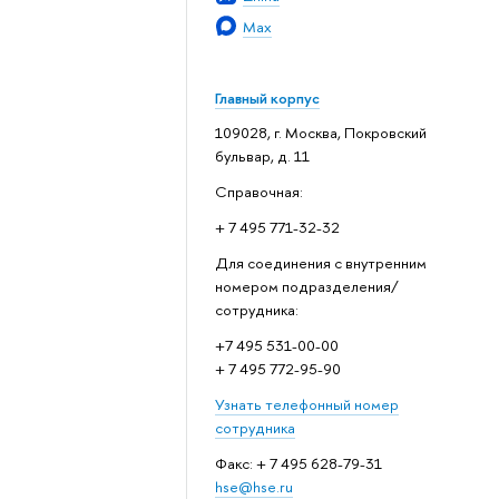
Max
Главный корпус
109028, г. Москва, Покровский
бульвар, д. 11
Справочная:
+ 7 495 771-32-32
Для соединения с внутренним
номером подразделения/
сотрудника:
+7 495 531-00-00
+ 7 495 772-95-90
Узнать телефонный номер
сотрудника
Факс: + 7 495 628-79-31
hse@hse.ru