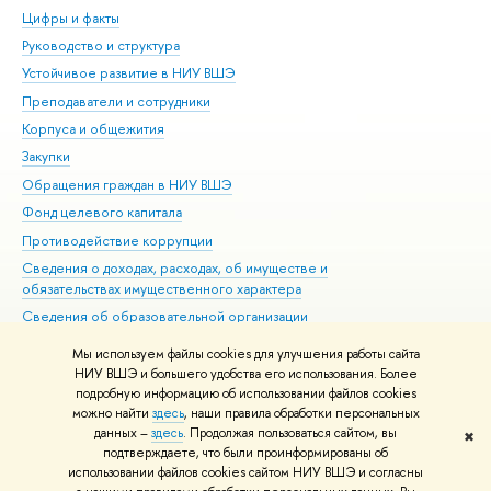
Цифры и факты
Ли
Руководство и структура
Дов
Устойчивое развитие в НИУ ВШЭ
Ол
Преподаватели и сотрудники
При
Корпуса и общежития
Вы
Закупки
При
Обращения граждан в НИУ ВШЭ
Ас
Фонд целевого капитала
До
Противодействие коррупции
Цен
Сведения о доходах, расходах, об имуществе и
Би
обязательствах имущественного характера
Об
Сведения об образовательной организации
Обр
Людям с ограниченными возможностями здоровья
Мы используем файлы cookies для улучшения работы сайта
Единая платежная страница
НИУ ВШЭ и большего удобства его использования. Более
подробную информацию об использовании файлов cookies
Работа в Вышке
можно найти
здесь
, наши правила обработки персональных
данных –
здесь
. Продолжая пользоваться сайтом, вы
✖
Редактору
подтверждаете, что были проинформированы об
© НИУ ВШЭ 1993–2026
Адреса и контакты
Условия использования
использовании файлов cookies сайтом НИУ ВШЭ и согласны