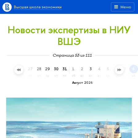
Высшая школа экономики
Меню
Новости экспертизы в НИУ
ВШЭ
Страница 53 из 111
24
25
26
27
28
29
30
31
1
2
3
4
5
6
7
8
пт
сб
вс
пн
вт
ср
чт
пт
сб
вс
пн
вт
ср
чт
пт
сб
Август 2026