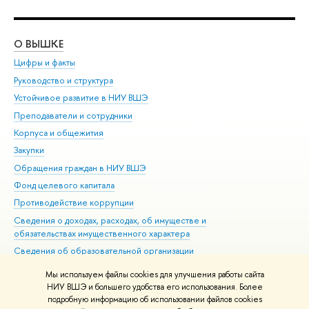
О ВЫШКЕ
ОБ
Цифры и факты
Ли
Руководство и структура
Дов
Устойчивое развитие в НИУ ВШЭ
Ол
Преподаватели и сотрудники
При
Корпуса и общежития
Вы
Закупки
При
Обращения граждан в НИУ ВШЭ
Ас
Фонд целевого капитала
До
Противодействие коррупции
Цен
Сведения о доходах, расходах, об имуществе и
Би
обязательствах имущественного характера
Об
Сведения об образовательной организации
Обр
Людям с ограниченными возможностями здоровья
Мы используем файлы cookies для улучшения работы сайта
Единая платежная страница
НИУ ВШЭ и большего удобства его использования. Более
подробную информацию об использовании файлов cookies
Работа в Вышке