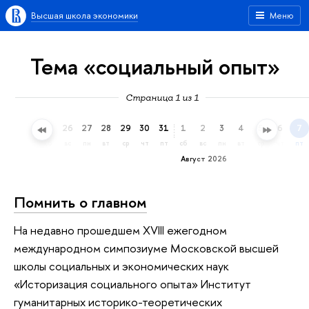
Высшая школа экономики
Меню
Тема «социальный опыт»
Страница 1 из 1
23
24
25
26
27
28
29
30
31
1
2
3
4
5
6
7
чт
пт
сб
вс
пн
вт
ср
чт
пт
сб
вс
пн
вт
ср
чт
пт
Август 2026
Помнить о главном
На недавно прошедшем XVIII ежегодном
международном симпозиуме Московской высшей
школы социальных и экономических наук
«Историзация социального опыта» Институт
гуманитарных историко-теоретических