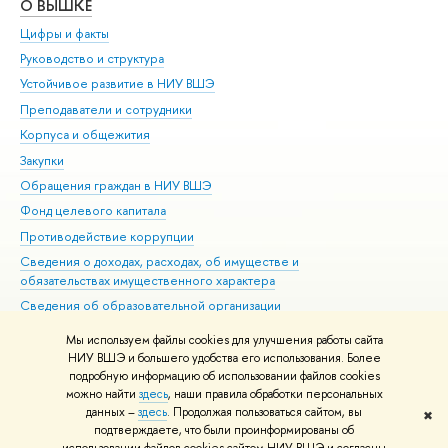
О ВЫШКЕ
ОБ
Цифры и факты
Ли
Руководство и структура
Дов
Устойчивое развитие в НИУ ВШЭ
Ол
Преподаватели и сотрудники
При
Корпуса и общежития
Вы
Закупки
При
Обращения граждан в НИУ ВШЭ
Ас
Фонд целевого капитала
До
Противодействие коррупции
Цен
Сведения о доходах, расходах, об имуществе и
Би
обязательствах имущественного характера
Об
Сведения об образовательной организации
Обр
Людям с ограниченными возможностями здоровья
Мы используем файлы cookies для улучшения работы сайта
Единая платежная страница
НИУ ВШЭ и большего удобства его использования. Более
подробную информацию об использовании файлов cookies
Работа в Вышке
можно найти
здесь
, наши правила обработки персональных
данных –
здесь
. Продолжая пользоваться сайтом, вы
✖
Редактору
подтверждаете, что были проинформированы об