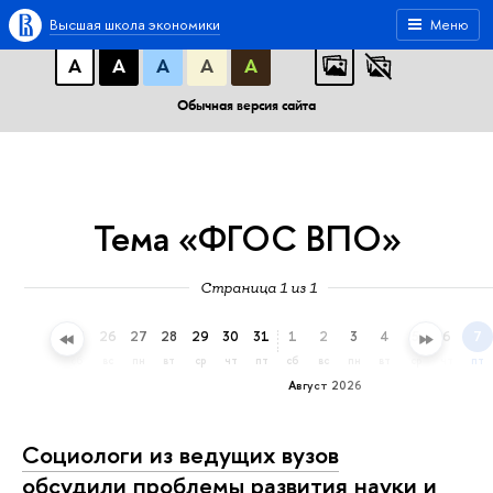
A
A
A
АБВ
АБВ
АБВ
Высшая школа экономики
Меню
А
А
А
А
А
Обычная версия сайта
Тема «ФГОС ВПО»
Страница 1 из 1
23
24
25
26
27
28
29
30
31
1
2
3
4
5
6
7
чт
пт
сб
вс
пн
вт
ср
чт
пт
сб
вс
пн
вт
ср
чт
пт
Август 2026
Социологи из ведущих вузов
обсудили проблемы развития науки и