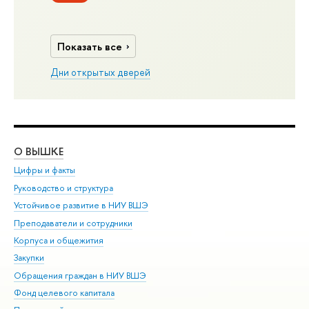
Показать все
Дни открытых дверей
О ВЫШКЕ
ОБ
Цифры и факты
Ли
Руководство и структура
Дов
Устойчивое развитие в НИУ ВШЭ
Ол
Преподаватели и сотрудники
При
Корпуса и общежития
Вы
Закупки
При
Обращения граждан в НИУ ВШЭ
Ас
Фонд целевого капитала
До