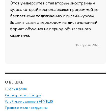
Этот университет стал вторым иностранным
вузом, который воспользовался программой по
бесплатному подключению к онлайн-курсам
Вышки в связи с переходом на дистанционный
формат обучения на период объявленного
карантина.
15 апреля 2020
О ВЫШКЕ
ОБ
Цифры и факты
Ли
Руководство и структура
Дов
Устойчивое развитие в НИУ ВШЭ
Ол
Преподаватели и сотрудники
При