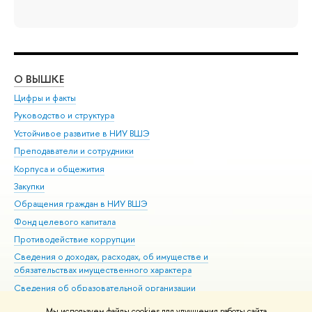
О ВЫШКЕ
ОБ
Цифры и факты
Ли
Руководство и структура
Дов
Устойчивое развитие в НИУ ВШЭ
Ол
Преподаватели и сотрудники
При
Корпуса и общежития
Вы
Закупки
При
Обращения граждан в НИУ ВШЭ
Ас
Фонд целевого капитала
До
Противодействие коррупции
Цен
Сведения о доходах, расходах, об имуществе и
Би
обязательствах имущественного характера
Об
Сведения об образовательной организации
Обр
Людям с ограниченными возможностями здоровья
Мы используем файлы cookies для улучшения работы сайта