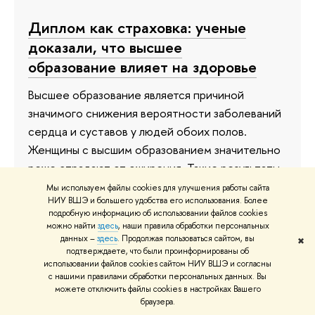
Диплом как страховка: ученые
доказали, что высшее
образование влияет на здоровье
Высшее образование является причиной
значимого снижения вероятности заболеваний
сердца и суставов у людей обоих полов.
Женщины с высшим образованием значительно
реже страдают от ожирения. Такие результаты
показало исследование Высшей школы
Мы используем файлы cookies для улучшения работы сайта
НИУ ВШЭ и большего удобства его использования. Более
экономики. Воздействие высшего образования
подробную информацию об использовании файлов cookies
на здоровье обсуждали на вебинаре онлайн-
можно найти
здесь
, наши правила обработки персональных
данных –
здесь
. Продолжая пользоваться сайтом, вы
магистратуры «Экономический анализ» ВШЭ.
✖
подтверждаете, что были проинформированы об
использовании файлов cookies сайтом НИУ ВШЭ и согласны
12 июля 2022
с нашими правилами обработки персональных данных. Вы
можете отключить файлы cookies в настройках Вашего
браузера.