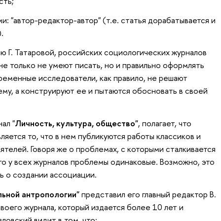
сть;
и: "автор-редактор-автор" (т.е. статья дорабатывается и
.
 Г. Татаровой, российских социологических журналов
 не только не умеют писать, но и правильно оформлять
временные исследователи, как правило, не решают
у, а конструируют ее и пытаются обосновать в своей
ал "
Личность, культура, общество"
, полагает, что
яется то, что в нем публикуются работы классиков и
телей. Говоря же о проблемах, с которыми сталкивается
что у всех журналов проблемы одинаковые. Возможно, это
ь о создании ассоциации.
льной антропологии"
представил его главный редактор В.
воего журнала, который издается более 10 лет и
ловский видит в том, что: