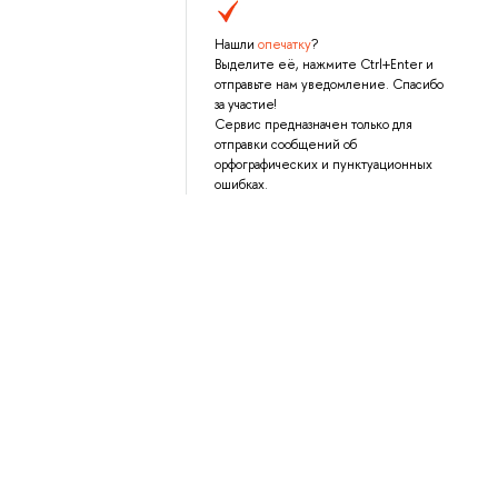
Нашли
опечатку
?
Выделите её, нажмите Ctrl+Enter и
отправьте нам уведомление. Спасибо
за участие!
Сервис предназначен только для
отправки сообщений об
орфографических и пунктуационных
ошибках.