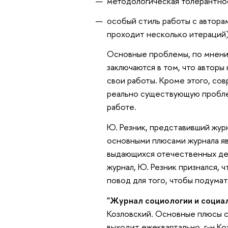
методологическая толерантно
особый стиль работы с авторам
проходит несколько итераций)
Основные проблемы, по мнению
заключаются в том, что авторы
свои работы. Кроме этого, со
реально существующую проблем
работе.
Ю. Резник, представивший журн
основными плюсами журнала явл
выдающихся отечественных дея
журнал, Ю. Резник признался, 
повод для того, чтобы подумат
"Журнал социологии и социа
Козловский. Основные плюсы с
выходит ежеквартально, г-н Коз