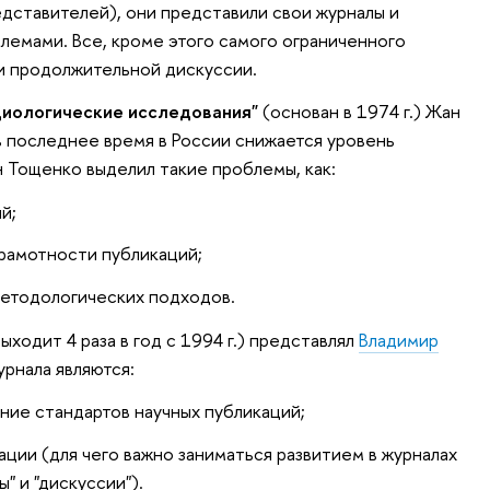
едставителей), они представили свои журналы и
емами. Все, кроме этого самого ограниченного
 и продолжительной дискуссии.
иологические исследования"
(основан в 1974 г.) Жан
в последнее время в России снижается уровень
н Тощенко выделил такие проблемы, как:
й;
рамотности публикаций;
методологических подходов.
ыходит 4 раза в год с 1994 г.) представлял
Владимир
урнала являются:
ие стандартов научных публикаций;
ции (для чего важно заниматься развитием в журналах
ы" и "дискуссии").