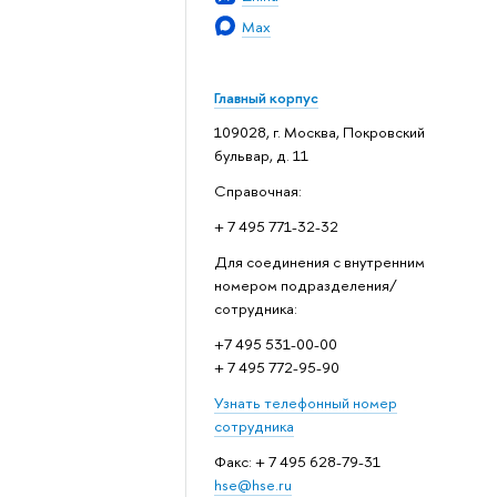
Max
Главный корпус
109028, г. Москва, Покровский
бульвар, д. 11
Справочная:
+ 7 495 771-32-32
Для соединения с внутренним
номером подразделения/
сотрудника:
+7 495 531-00-00
+ 7 495 772-95-90
Узнать телефонный номер
сотрудника
Факс: + 7 495 628-79-31
hse@hse.ru