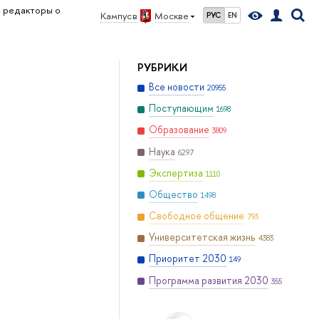
е редакторы о
Кампус в
Москве
РУС
EN
РУБРИКИ
Все новости
20955
Поступающим
1698
Образование
3809
Наука
6297
Экспертиза
1110
Общество
1498
Свободное общение
793
Университетская жизнь
4383
Приоритет 2030
149
Программа развития 2030
355