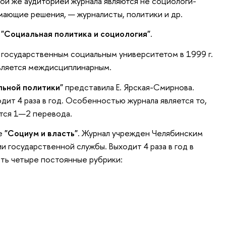
й же аудиторией журнала являются не социологи-
мающие решения, — журналисты, политики и др.
л
"Социальная политика и социология"
.
государственным социальным университетом в 1999 г.
является междисциплинарным.
ьной политики"
представила Е. Ярская-Смирнова.
одит 4 раза в год. Особенностью журнала является то,
тся 1—2 перевода.
ле
"Социум и власть"
. Журнал учрежден Челябинским
 государственной службы. Выходит 4 раза в год в
сть четыре постоянные рубрики: