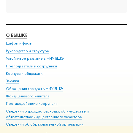
О ВЫШКЕ
ОБ
Цифры и факты
Ли
Руководство и структура
Дов
Устойчивое развитие в НИУ ВШЭ
Ол
Преподаватели и сотрудники
При
Корпуса и общежития
Вы
Закупки
При
Обращения граждан в НИУ ВШЭ
Ас
Фонд целевого капитала
До
Противодействие коррупции
Цен
Сведения о доходах, расходах, об имуществе и
Би
обязательствах имущественного характера
Об
Сведения об образовательной организации
Обр
Людям с ограниченными возможностями здоровья