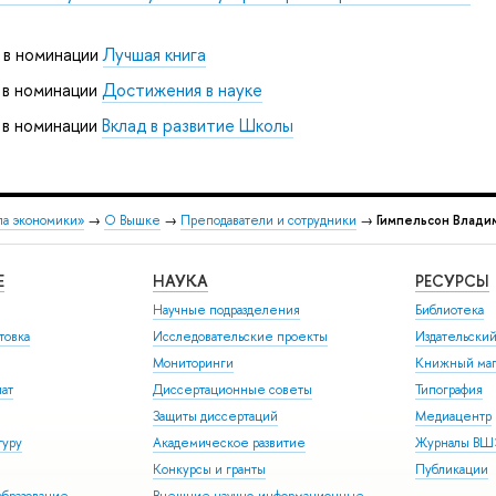
 в номинации
Лучшая книга
 в номинации
Достижения в науке
 в номинации
Вклад в развитие Школы
ла экономики»
→
О Вышке
→
Преподаватели и сотрудники
→
Гимпельсон Влади
Е
НАУКА
РЕСУРСЫ
Научные подразделения
Библиотека
товка
Исследовательские проекты
Издательски
Мониторинги
Книжный маг
иат
Диссертационные советы
Типография
Защиты диссертаций
Медиацентр
туру
Академическое развитие
Журналы В
Конкурсы и гранты
Публикации
бразование
Внешние научно-информационные