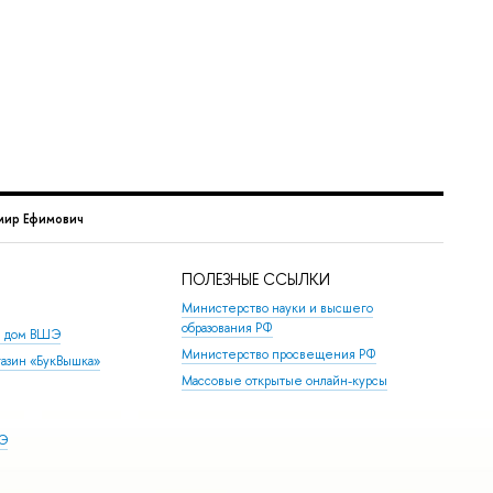
мир Ефимович
ПОЛЕЗНЫЕ ССЫЛКИ
Министерство науки и высшего
образования РФ
й дом ВШЭ
Министерство просвещения РФ
азин «БукВышка»
Массовые открытые онлайн-курсы
ШЭ