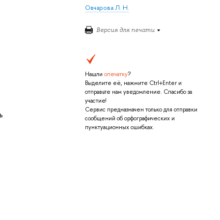
Овчарова Л. Н.
Версия для печати
Нашли
опечатку
?
Выделите её, нажмите Ctrl+Enter и
отправьте нам уведомление. Спасибо за
участие!
Сервис предназначен только для отправки
ь
сообщений об орфографических и
пунктуационных ошибках.