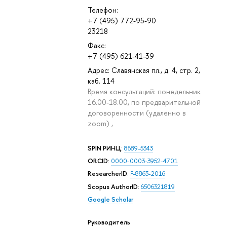
Телефон:
+7 (495) 772-95-90
23218
Факс:
+7 (495) 621-41-39
Адрес: Славянская пл., д. 4, стр. 2,
каб. 114
Время консультаций: понедельник
16.00-18.00, по предварительной
договоренности (удаленно в
zoom) ,
SPIN РИНЦ
:
8689-5343
ORCID
:
0000-0003-3952-4701
ResearcherID
:
F-8863-2016
Scopus AuthorID
:
6506321819
Google Scholar
Руководитель