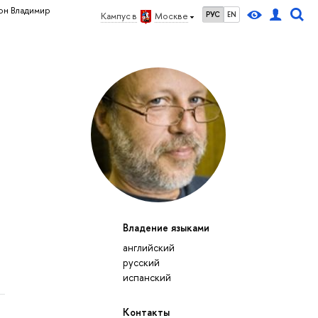
он Владимир
РУС
EN
Кампус в
Москве
Владение языками
английский
русский
испанский
Контакты