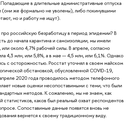
. Попадающие в длительные административные отпуска
и (они же формально не уволены), либо покинувшими
тают, но и работу не ищут).
 про российскую безработицу в период эпидемии? В
ть до начала карантина и самоизоляции, мы имели
 или около 4,7% рабочей силы. В апреле, согласно
а 4,3 млн, или 5,8%, а в мае — 4,5 млн, или 6,1%. Однако
ись с осторожностью. Росстат уточнял в своем майском
логической обстановкой, обусловленной COVID-19,
 апреле 2020 года проводилось методом телефонного
лает новые оценки несопоставимыми с теми, что были
андартных методов. К сожалению, мы не знаем, как
й статистиков, каков был реальный охват респондентов
 опросе. Сопоставимые данные появятся вновь не
дования вернется к своему традиционному виду.