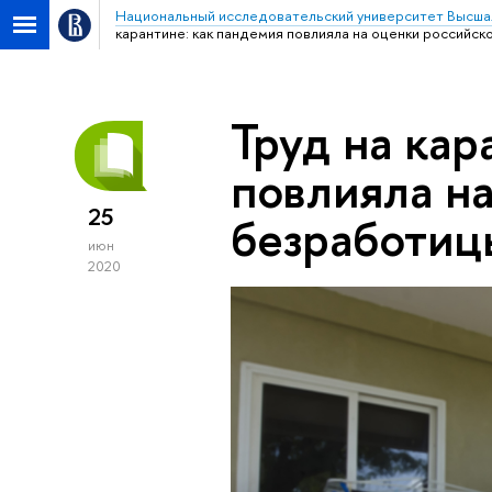
Национальный исследовательский университет Высша
карантине: как пандемия повлияла на оценки российс
Труд на кар
повлияла н
25
безработиц
июн
2020