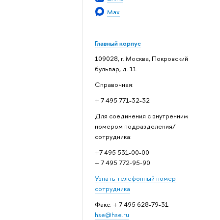
Max
Главный корпус
109028, г. Москва, Покровский
бульвар, д. 11
Справочная:
+ 7 495 771-32-32
Для соединения с внутренним
номером подразделения/
сотрудника:
+7 495 531-00-00
+ 7 495 772-95-90
Узнать телефонный номер
сотрудника
Факс: + 7 495 628-79-31
hse@hse.ru