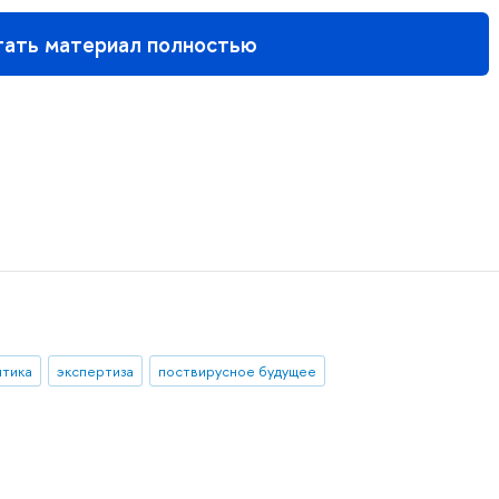
тать материал полностью
итика
экспертиза
поствирусное будущее