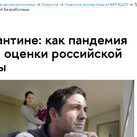
я школа экономики
Новости
Новости экспертизы в НИУ ВШЭ
Т
кой безработицы
антине: как пандемия
а оценки российской
ы