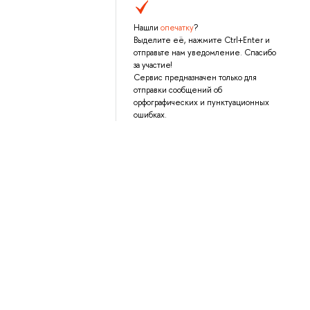
Нашли
опечатку
?
Выделите её, нажмите Ctrl+Enter и
отправьте нам уведомление. Спасибо
за участие!
Сервис предназначен только для
отправки сообщений об
орфографических и пунктуационных
ошибках.