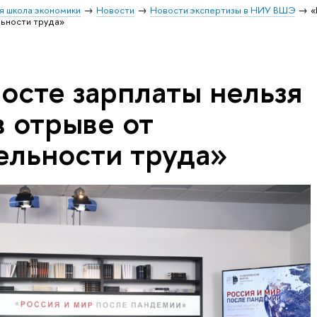
я школа экономики
Новости
Новости экспертизы в НИУ ВШЭ
«
льности труда»
осте зарплаты нельзя
в отрыве от
ельности труда»