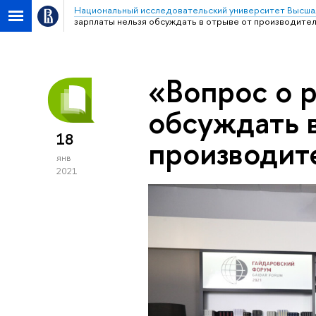
Национальный исследовательский университет Высша
зарплаты нельзя обсуждать в отрыве от производите
«Вопрос о р
обсуждать 
18
производит
янв
2021