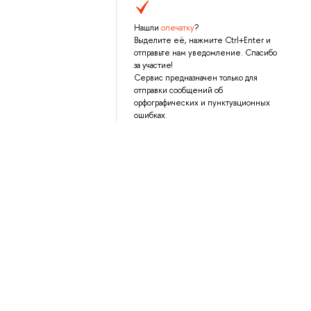
Нашли
опечатку
?
Выделите её, нажмите Ctrl+Enter и
отправьте нам уведомление. Спасибо
за участие!
Сервис предназначен только для
отправки сообщений об
орфографических и пунктуационных
ошибках.