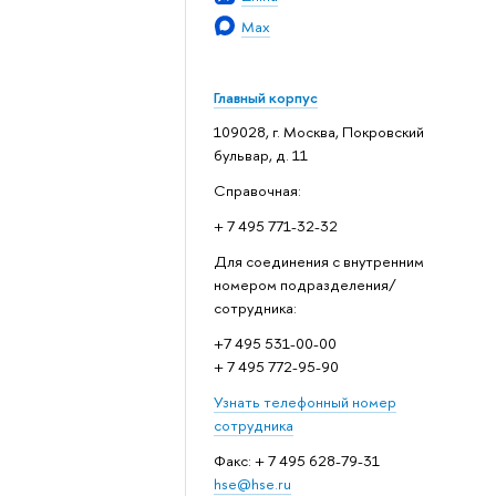
Max
Главный корпус
109028, г. Москва, Покровский
бульвар, д. 11
Справочная:
+ 7 495 771-32-32
Для соединения с внутренним
номером подразделения/
сотрудника:
+7 495 531-00-00
+ 7 495 772-95-90
Узнать телефонный номер
сотрудника
Факс: + 7 495 628-79-31
hse@hse.ru