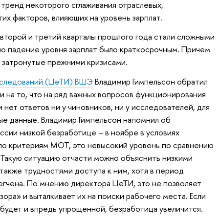
тренд некоторого сглаживания отраслевых,
гих факторов, влияющих на уровень зарплат.
второй и третий кварталы прошлого года стали сложными
 но падение уровня зарплат было краткосрочным. Причем
 затронутые прежними кризисами.
сследований (ЦеТИ) ВШЭ
Владимир Гимпельсон обратил
и на то, что на ряд важных вопросов функционирования
 нет ответов ни у чиновников, ни у исследователей, для
вые данные. Владимир Гимпельсон напомнил об
ссии низкой безработице – в ноябре в условиях
по критериям МОТ, это невысокий уровень по сравнению
 Такую ситуацию отчасти можно объяснить низкими
также трудностями доступа к ним, хотя в период
гчена. По мнению директора ЦеТИ, это не позволяет
ора» и выталкивает их на поиски рабочего места. Если
 будет и впредь упрощенной, безработица увеличится.