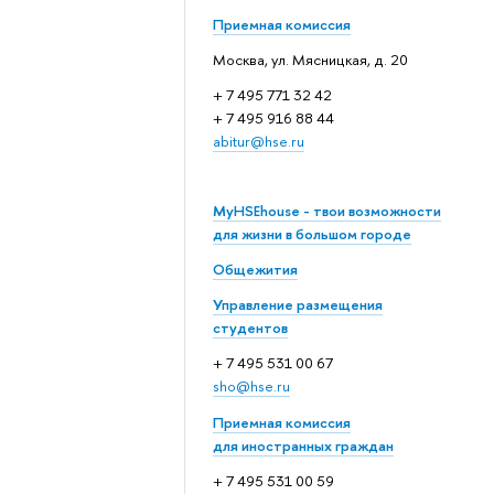
Приемная комиссия
Москва, ул. Мясницкая, д. 20
+ 7 495 771 32 42
+ 7 495 916 88 44
abitur@hse.ru
MyHSEhouse - твои возможности
для жизни в большом городе
Общежития
Управление размещения
студентов
+ 7 495 531 00 67
sho@hse.ru
Приемная комиссия
для иностранных граждан
+ 7 495 531 00 59