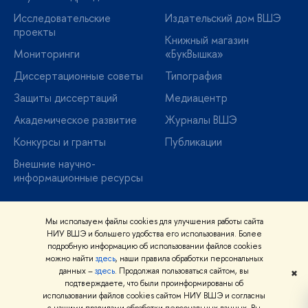
Исследовательские
Издательский дом ВШЭ
проекты
Книжный магазин
Мониторинги
«БукВышка»
Диссертационные советы
Типография
Защиты диссертаций
Медиацентр
Академическое развитие
Журналы ВШЭ
Конкурсы и гранты
Публикации
Внешние научно-
информационные ресурсы
Мы используем файлы cookies для улучшения работы сайта
НИУ ВШЭ и большего удобства его использования. Более
подробную информацию об использовании файлов cookies
© НИУ ВШЭ, 1993–2026
Условия использования материалов
Политика
можно найти
здесь
, наши правила обработки персональных
конфиденциальности
Правила применения рекомендательных
данных –
здесь
. Продолжая пользоваться сайтом, вы
✖
технологий в НИУ ВШЭ
Карта сайта
подтверждаете, что были проинформированы об
Шрифты HSE Sans и HSE Slab разработаны в
Школе дизайна НИУ ВШЭ
использовании файлов cookies сайтом НИУ ВШЭ и согласны