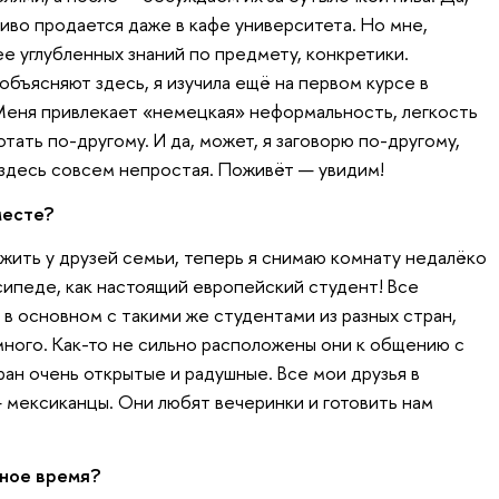
иво продается даже в кафе университета. Но мне,
ее углубленных знаний по предмету, конкретики.
бъясняют здесь, я изучила ещё на первом курсе в
 Меня привлекает «немецкая» неформальность, легкость
тать по-другому. И да, может, я заговорю по-другому,
 здесь совсем непростая. Поживёт — увидим!
месте?
жить у друзей семьи, теперь я снимаю комнату недалёко
сипеде, как настоящий европейский студент! Все
в основном с такими же студентами из разных стран,
ного. Как-то не сильно расположены они к общению с
тран очень открытые и радушные. Все мои друзья в
мексиканцы. Они любят вечеринки и готовить нам
дное время?