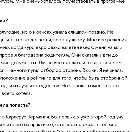
диплом. Мне очень хотелось поучаствовать в программе
ие?
олугодие, но о нюансах узнала слишком поздно. Не
едь все что не делается, все к лучшему. Мне все решения
чно, когда курс евро резко взлетел вверх, меня начали
просе я благодарна родителям. Они сказали идти до
имые документы. Лучше все сделать и отказаться, чем
ся. Немного пугал отбор со стороны Вышки. Я не знала,
 положение в рейтинге для того, чтобы быть отобранной
 одни из лучших студентов! Но я прошла именно в тот
 всего хотела.
тела попасть?
в Карлсруэ, Германия. Во-первых, я уже второй год учу
енить его на практике (хотя честно сказать, он мне
рых, я никогда не была в Германии, а я люблю все новое и