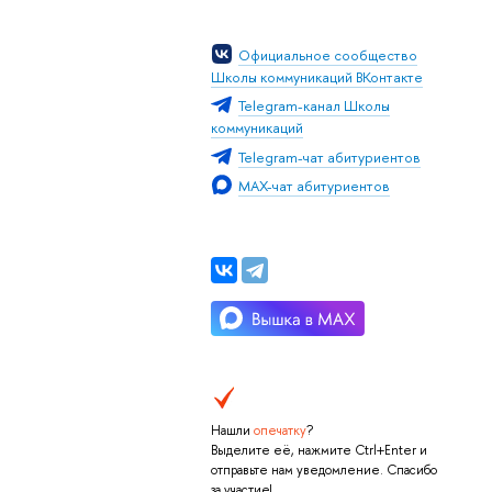
Официальное сообщество
Школы коммуникаций ВКонтакте
Telegram-канал Школы
коммуникаций
Telegram-чат абитуриентов
MAX-чат абитуриентов
Нашли
опечатку
?
Выделите её, нажмите Ctrl+Enter и
отправьте нам уведомление. Спасибо
за участие!