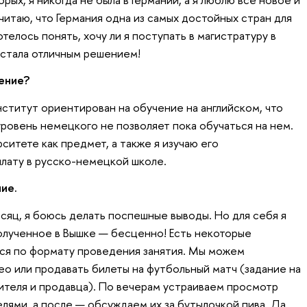
считаю, что Германия одна из самых достойных стран для
телось понять, хочу ли я поступать в магистратуру в
 стала отличным решением!
ение?
Институт ориентирован на обучение на английском, что
уровень немецкого не позволяет пока обучаться на нем.
ситете как предмет, а также я изучаю его
лату в русско-немецкой школе.
ие.
сяц, я боюсь делать поспешные выводы. Но для себя я
олученное в Вышке — бесценно! Есть некоторые
ся по формату проведения занятия. Мы можем
ео или продавать билеты на футбольный матч (задание на
теля и продавца). По вечерам устраиваем просмотр
лями, а после — обсуждаем их за бутылочкой пива. Да,