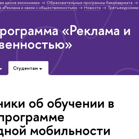
ая школа экономики»
Образовательные программы бакалавриата
 «Реклама и связи с общественностью»
Новости
Третьекурсники
программа «Реклама и
твенностью»
Студентам
ники об обучении в
 программе
ной мобильности