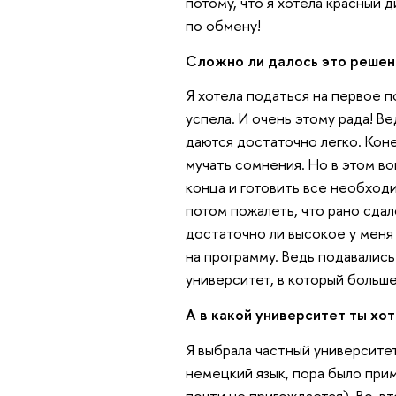
потому, что я хотела красный 
по обмену!
Сложно ли далось это решен
Я хотела податься на первое п
успела. И очень этому рада! В
даются достаточно легко. Коне
мучать сомнения. Но в этом во
конца и готовить все необход
потом пожалеть, что рано сдал
достаточно ли высокое у меня
на программу. Ведь подавались
университет, в который больше
А в какой университет ты хо
Я выбрала частный университет 
немецкий язык, пора было прим
почти не пригождается). Во-вто