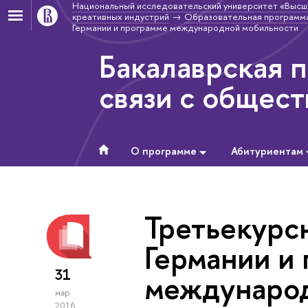
Национальный исследовательский университет «Высш
креативных индустрий
Образовательная программа
Германии и программе международной мобильности
Бакалаврская 
связи с общес
О программе
Абитуриентам
Третьекурс
Германии и
31
международ
мар
2016