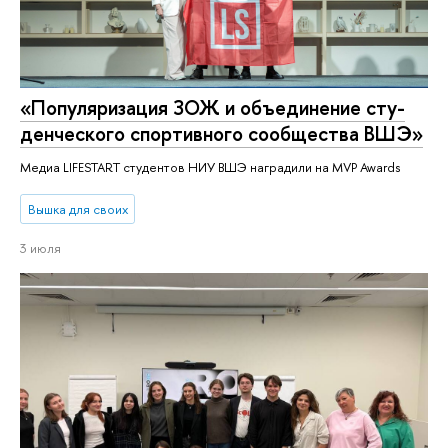
«По­пу­ля­ри­за­ция ЗОЖ и объединение сту­
ден­че­ско­го спортивного сообщества ВШЭ»
Медиа LIFESTART студентов НИУ ВШЭ наградили на MVP Awards
Вышка для своих
3 июля