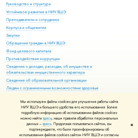
Руководство и структура
Дов
Устойчивое развитие в НИУ ВШЭ
Ол
Преподаватели и сотрудники
При
Корпуса и общежития
Вы
Закупки
При
Обращения граждан в НИУ ВШЭ
Ас
Фонд целевого капитала
До
Противодействие коррупции
Цен
Сведения о доходах, расходах, об имуществе и
Би
обязательствах имущественного характера
Об
Сведения об образовательной организации
Обр
Людям с ограниченными возможностями здоровья
Единая платежная страница
Мы используем файлы cookies для улучшения работы сайта
Работа в Вышке
НИУ ВШЭ и большего удобства его использования. Более
подробную информацию об использовании файлов cookies
можно найти
здесь
, наши правила обработки персональных
данных –
здесь
. Продолжая пользоваться сайтом, вы
✖
Редактору
подтверждаете, что были проинформированы об
© НИУ ВШЭ 1993–2026
Адреса и контакты
Условия использования
использовании файлов cookies сайтом НИУ ВШЭ и согласны