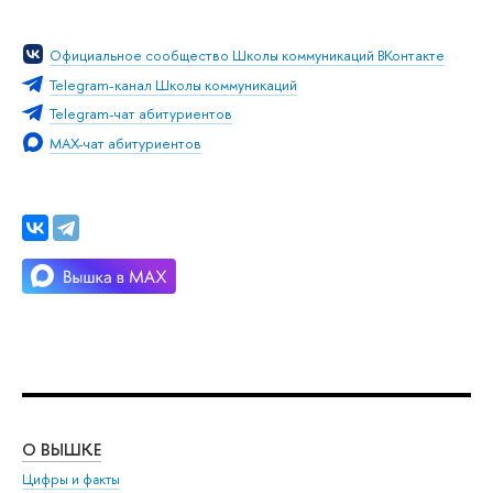
Официальное сообщество Школы коммуникаций ВКонтакте
Telegram-канал Школы коммуникаций
Telegram-чат абитуриентов
MAX-чат абитуриентов
О ВЫШКЕ
ОБ
Цифры и факты
Ли