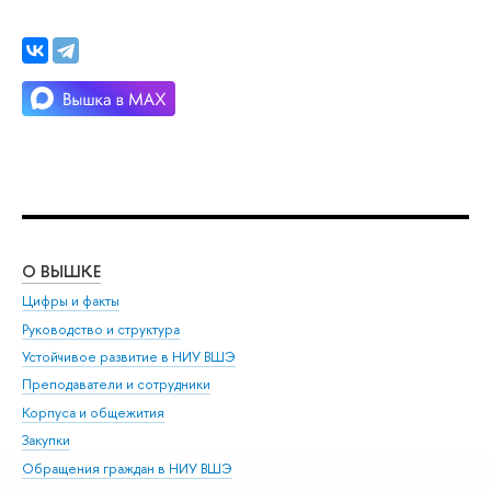
О ВЫШКЕ
ОБ
Цифры и факты
Ли
Руководство и структура
Дов
Устойчивое развитие в НИУ ВШЭ
Ол
Преподаватели и сотрудники
При
Корпуса и общежития
ыш
Закупки
При
Обращения граждан в НИУ ВШЭ
Ас