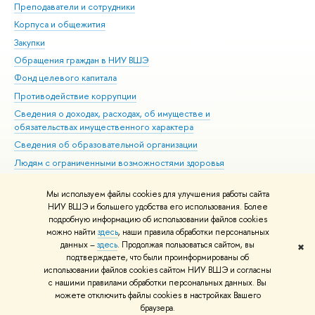
Преподаватели и сотрудники
При
Корпуса и общежития
Вы
Закупки
При
Обращения граждан в НИУ ВШЭ
Ас
Фонд целевого капитала
До
Противодействие коррупции
Цен
Сведения о доходах, расходах, об имуществе и
Би
обязательствах имущественного характера
Об
Сведения об образовательной организации
Обр
Людям с ограниченными возможностями здоровья
Единая платежная страница
Мы используем файлы cookies для улучшения работы сайта
Работа в Вышке
НИУ ВШЭ и большего удобства его использования. Более
подробную информацию об использовании файлов cookies
можно найти
здесь
, наши правила обработки персональных
данных –
здесь
. Продолжая пользоваться сайтом, вы
✖
Редактору
подтверждаете, что были проинформированы об
© НИУ ВШЭ 1993–2026
Адреса и контакты
Условия использования
использовании файлов cookies сайтом НИУ ВШЭ и согласны
с нашими правилами обработки персональных данных. Вы
материалов
Политика конфиденциальности
Карта сайта
можете отключить файлы cookies в настройках Вашего
Шрифты HSE Sans и HSE Slab разработаны в
Школе дизайна НИУ ВШЭ
браузера.