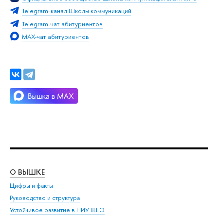
Telegram-канал Школы коммуникаций
Telegram-чат абитуриентов
MAX-чат абитуриентов
О ВЫШКЕ
ОБ
Цифры и факты
Ли
Руководство и структура
Дов
Устойчивое развитие в НИУ ВШЭ
Ол