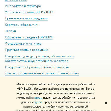
Руководство и структура
Дов
Устойчивое развитие в НИУ ВШЭ
Ол
Преподаватели и сотрудники
При
Корпуса и общежития
Вы
Закупки
При
Обращения граждан в НИУ ВШЭ
Ас
Фонд целевого капитала
До
Противодействие коррупции
Цен
Сведения о доходах, расходах, об имуществе и
Би
обязательствах имущественного характера
Об
Сведения об образовательной организации
Обр
Людям с ограниченными возможностями здоровья
Единая платежная страница
Мы используем файлы cookies для улучшения работы сайта
Работа в Вышке
НИУ ВШЭ и большего удобства его использования. Более
подробную информацию об использовании файлов cookies
можно найти
здесь
, наши правила обработки персональных
данных –
здесь
. Продолжая пользоваться сайтом, вы
✖
Редактору
подтверждаете, что были проинформированы об