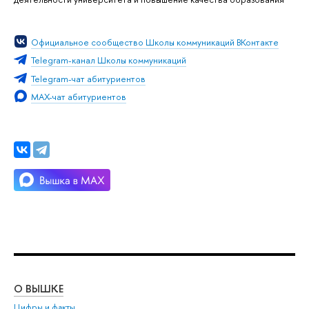
Официальное сообщество Школы коммуникаций ВКонтакте
Telegram-канал Школы коммуникаций
Telegram-чат абитуриентов
MAX-чат абитуриентов
О ВЫШКЕ
ОБ
Цифры и факты
Ли