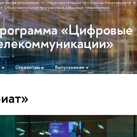
ая школа экономики»
Образовательные программы бакалавриата
Образовательная программа «Цифровые технологии и
»
программа «Цифровые
телекоммуникации»
м
Студентам
Выпускникам
риат»