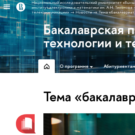
Национальный исследовательский университет «Высш
институт электроники и математики им. А.Н. Тихонова
телекоммуникации»
Новости
Тема «бакалавриат
Бакалаврская 
технологии и 
О программе
Абитуриента
Тема «бакалав