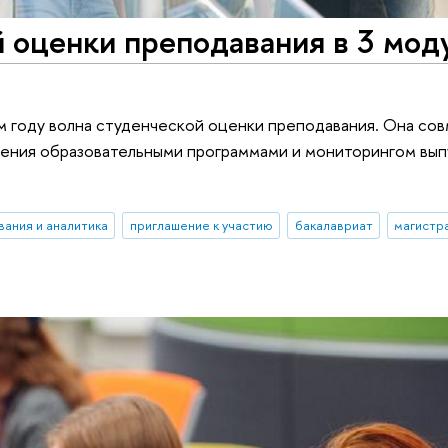
 оценки преподавания в 3 мод
ом году волна студенческой оценки преподавания. Она со
ления образовательными программами и мониторингом вып
вания и аналитика
приглашение к участию
бакалавриат
магистр