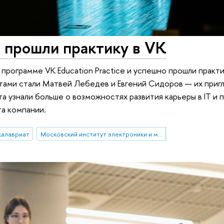
прошли практику в VK
программе VK Education Practice и успешно прошли практи
тами стали Матвей Лебедев и Евгений Сидоров — их пригл
а узнали больше о возможностях развития карьеры в IT и 
а компании.
калавриат
Московский институт электроники и математики им. А.Н. Тихонова