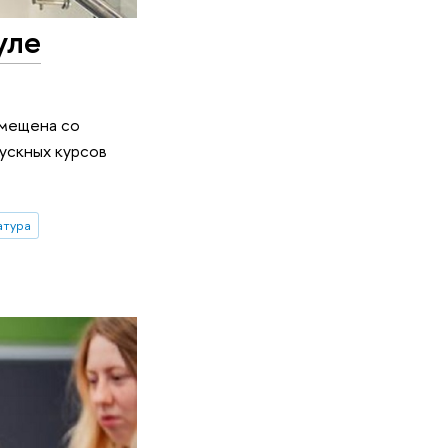
уле
вмещена со
ускных курсов
атура