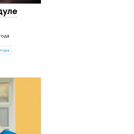
дуле
года
атура