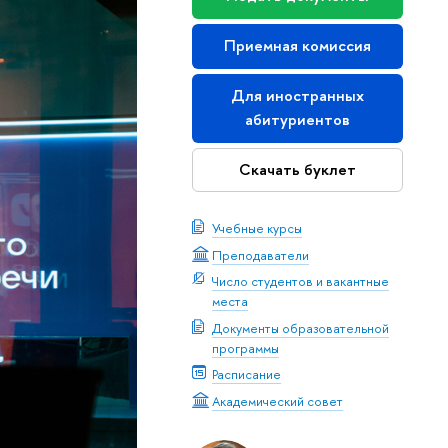
Приемная комиссия
Для иностранных
абитуриентов
Скачать буклет
Учебные курсы
Преподаватели
Число студентов и вакантные
места
Документы образовательной
программы
Расписание
Академический совет