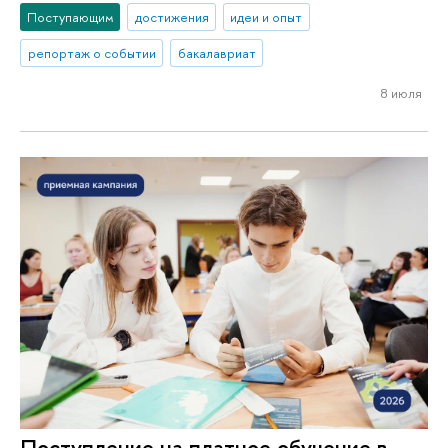
Поступающим
достижения
идеи и опыт
репортаж о событии
бакалавриат
8 июля
Поступление на платное обучение в