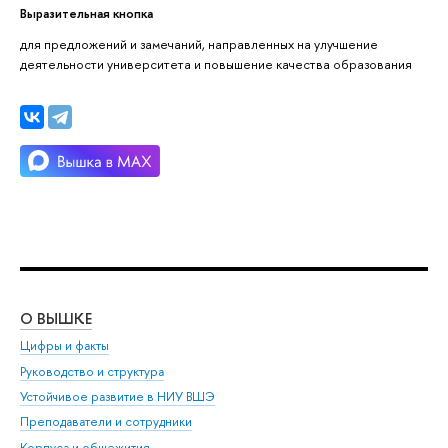
Выразительная кнопка
для предложений и замечаний, направленных на улучшение
деятельности университета и повышение качества образования
О ВЫШКЕ
ОБ
Цифры и факты
Ли
Руководство и структура
Дов
Устойчивое развитие в НИУ ВШЭ
Ол
Преподаватели и сотрудники
При
Корпуса и общежития
Вы