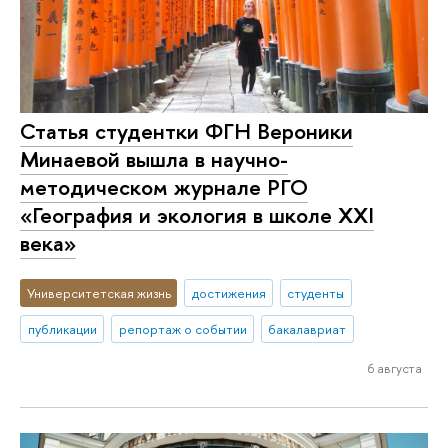
Статья студентки ФГН Вероники
Минаевой вышла в научно-
методическом журнале РГО
«География и экология в школе XXI
века»
Университетская жизнь
достижения
студенты
публикации
репортаж о событии
бакалавриат
6 августа