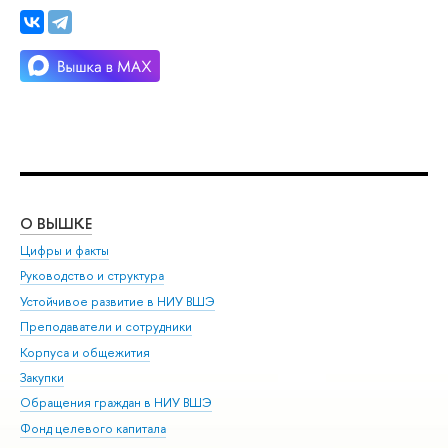
О ВЫШКЕ
ОБ
Цифры и факты
Ли
Руководство и структура
Дов
Устойчивое развитие в НИУ ВШЭ
Ол
Преподаватели и сотрудники
При
Корпуса и общежития
Вы
Закупки
При
Обращения граждан в НИУ ВШЭ
Ас
Фонд целевого капитала
До