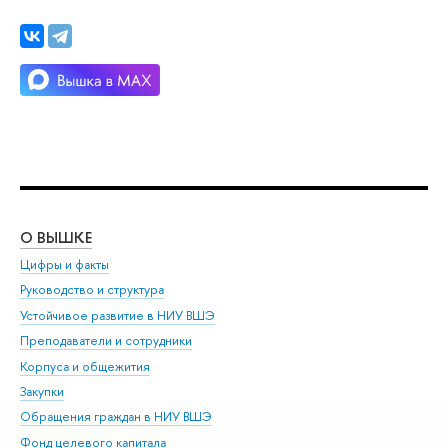
О ВЫШКЕ
ОБ
Цифры и факты
Ли
Руководство и структура
Дов
Устойчивое развитие в НИУ ВШЭ
Ол
Преподаватели и сотрудники
При
Корпуса и общежития
Вы
Закупки
При
Обращения граждан в НИУ ВШЭ
Ас
Фонд целевого капитала
До