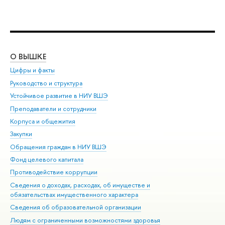
О ВЫШКЕ
ОБ
Цифры и факты
Ли
Руководство и структура
Дов
Устойчивое развитие в НИУ ВШЭ
Ол
Преподаватели и сотрудники
При
Корпуса и общежития
Вы
Закупки
При
Обращения граждан в НИУ ВШЭ
Ас
Фонд целевого капитала
До
Противодействие коррупции
Цен
Сведения о доходах, расходах, об имуществе и
Би
обязательствах имущественного характера
Об
Сведения об образовательной организации
Обр
Людям с ограниченными возможностями здоровья