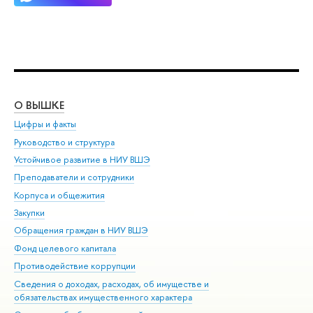
О ВЫШКЕ
ОБ
Цифры и факты
Ли
Руководство и структура
Дов
Устойчивое развитие в НИУ ВШЭ
Ол
Преподаватели и сотрудники
При
Корпуса и общежития
Вы
Закупки
При
Обращения граждан в НИУ ВШЭ
Ас
Фонд целевого капитала
До
Противодействие коррупции
Цен
Сведения о доходах, расходах, об имуществе и
Би
обязательствах имущественного характера
Об