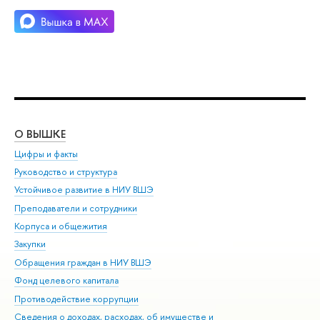
О ВЫШКЕ
ОБ
Цифры и факты
Ли
Руководство и структура
Дов
Устойчивое развитие в НИУ ВШЭ
Ол
Преподаватели и сотрудники
При
Корпуса и общежития
Вы
Закупки
При
Обращения граждан в НИУ ВШЭ
Ас
Фонд целевого капитала
До
Противодействие коррупции
Цен
Сведения о доходах, расходах, об имуществе и
Би