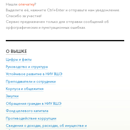
Нашли
опечатку
?
Выделите её, нажмите Ctrl+Enter и отправьте нам уведомление.
Спасибо за участие!
Сервис предназначен только для отправки сообщений об
орфографических и пунктуационных ошибках.
О ВЫШКЕ
ОБ
Цифры и факты
Ли
Руководство и структура
Дов
Устойчивое развитие в НИУ ВШЭ
Ол
Преподаватели и сотрудники
При
Корпуса и общежития
Вы
Закупки
При
Обращения граждан в НИУ ВШЭ
Ас
Фонд целевого капитала
До
Противодействие коррупции
Цен
Сведения о доходах, расходах, об имуществе и
Би