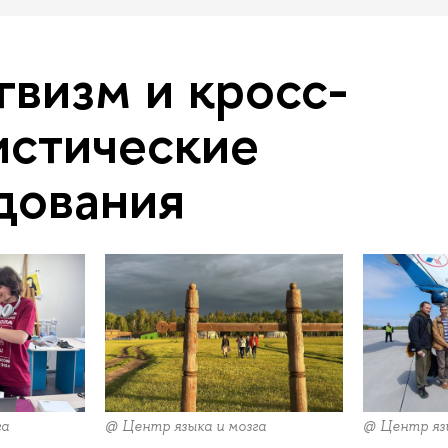
гвизм и кросс-
истические
дования
га
@ Центр языка и мозга
@ Центр язы