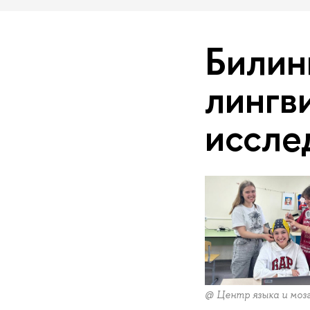
Билин
лингв
иссле
@ Центр языка и моз