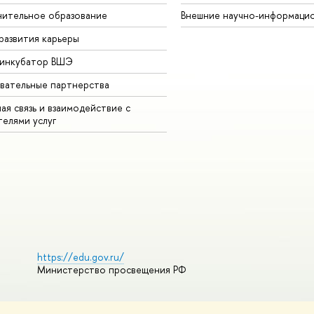
ительное образование
Внешние научно-информаци
развития карьеры
-инкубатор ВШЭ
вательные партнерства
ая связь и взаимодействие с
телями услуг
https://edu.gov.ru/
Министерство просвещения РФ