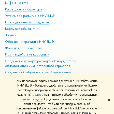
Цифры и факты
Ли
Руководство и структура
Дов
Устойчивое развитие в НИУ ВШЭ
Ол
Преподаватели и сотрудники
При
Корпуса и общежития
Вы
Закупки
При
Обращения граждан в НИУ ВШЭ
Ас
Фонд целевого капитала
До
Противодействие коррупции
Цен
Сведения о доходах, расходах, об имуществе и
Би
обязательствах имущественного характера
Об
Сведения об образовательной организации
Обр
Людям с ограниченными возможностями здоровья
Мы используем файлы cookies для улучшения работы сайта
Единая платежная страница
НИУ ВШЭ и большего удобства его использования. Более
подробную информацию об использовании файлов cookies
Работа в Вышке
можно найти
здесь
, наши правила обработки персональных
данных –
здесь
. Продолжая пользоваться сайтом, вы
✖
Редактору
подтверждаете, что были проинформированы об
© НИУ ВШЭ 1993–2026
Адреса и контакты
Условия использования
использовании файлов cookies сайтом НИУ ВШЭ и согласны
с нашими правилами обработки персональных данных. Вы
материалов
Политика конфиденциальности
Карта сайта