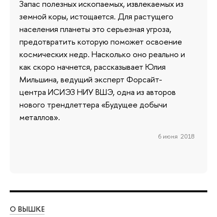
Запас полезных ископаемых, извлекаемых из
земной коры, истощается. Для растущего
населения планеты это серьезная угроза,
предотвратить которую поможет освоение
космических недр. Насколько оно реально и
как скоро начнется, рассказывает Юлия
Мильшина, ведущий эксперт Форсайт-
центра ИСИЭЗ НИУ ВШЭ, одна из авторов
нового трендлеттера «Будущее добычи
металлов».
6 июня 2018
О ВЫШКЕ
ОБ