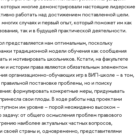
и которых многие демонстрировали настоящие лидерские
ктивно работать над достижением поставленной цели.
о многих случаях и первый опыт, который поможет им как
ования, так и в будущей практической деятельности.
ол представляется нам оптимальным, поскольку
 рамки традиционной модели обучения как сообщения
вать и мотивировать школьников. Кстати, на факультете
ии и истории права являются обязательным элементом
ия организационно-обучающих игр в ВИП-школе – в том,
о правильной постановке проблемы, но и поиску
ения: формулировать конкретные меры, придумывать
 принесла свои плоды. В ходе работы над проектами
ступном им уровне – порой неожиданно высоком –
 задачу: от общего осмысления проблем правового
трению наиболее актуальных частных вопросов,
и своей страны и, одновременно, представителями