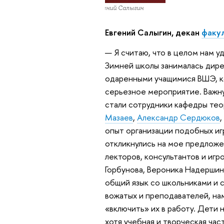
Евгений Салыгин
Евгений Салыгин
, декан
факу
— Я считаю, что в целом нам 
Зимней школы занималась дире
одаренными учащимися ВШЭ, ко
серьезное мероприятие. Важну
стали сотрудники кафедры тео
Мазаев
,
Александр Сердюков
,
опыт организации подобных иг
откликнулись на мое предложе
лекторов, консультантов и иг
Горбунова, Вероника Надершин
общий язык со школьниками и 
вожатых и преподавателей, на
«включить» их в работу. Дети 
хотя учебная и творческая ча