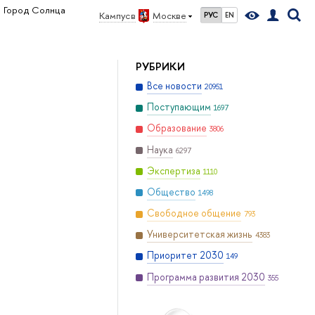
Город Солнца
Кампус в
Москве
РУС
EN
РУБРИКИ
Все новости
20951
Поступающим
1697
Образование
3806
Наука
6297
Экспертиза
1110
Общество
1498
Свободное общение
793
Университетская жизнь
4383
Приоритет 2030
149
Программа развития 2030
355