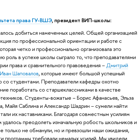
льтета права ГУ-ВШЭ
, президент ВИП-школы:
удалось добиться намеченных целей. Общей организацией
кция по профессиональной ориентации и работе с
торая четко и профессионально организовала это
ю роль в успехе школы сыграло то, что преподавателями
рии права и сравнительного правоведения –
Дмитрий
Иван Шаповалов
, которые имеют большой успешный
р со студентами. Преподаватели кафедры охотно
ние поработать со старшеклассниками в качестве
ротехников. Студенты-вожатые – Борис Афанасьев, Эльза
а, Майя Саблина и Александр Шадрин – сумели найти
стали их наставниками. Благодаря совместным усилиям
м удалось преодолеть изначальную робость школьников и
не только не обманули, но и превзошли наши ожидания,
сти программы требовали немалых усилий. Мы увидели