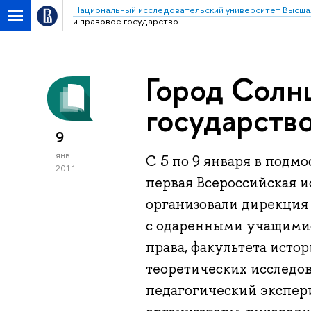
Национальный исследовательский университет Высша
и правовое государство
Город Солн
государств
9
янв
С 5 по 9 января в подм
2011
первая Всероссийская и
организовали дирекция
с одаренными учащимис
права, факультета исто
теоретических исследо
педагогический экспери