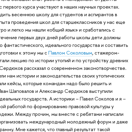
с первого курса участвуют в наших научных проектах.
ить весеннюю школу для студентов и аспирантов в
опыта проведения школ для старшеклассников у нас еще
тро и легко мы нашли «общий язык» и сработались с
 течение первых двух дней работы школы дети должны
о фантастического, идеального государства и составить
готовки к этому мы с
Павлом Соколовым
, стажером-
али лекцию по истории утопий и по устройству древних
 Сердюков рассказал о современном законотворчестве.
или нам истории и законодательства своих утопических
али кейсы, которые командам надо было решить и
 Иван Шаповалов и Александр Сердюков выступили
еальных государств. А историки – Павел Соколов и я –
ой работой по формированию правовой культуры у
дежи. Между прочим, мы вместе с ребятами написали
 организовать международный молодежный форум и даже
рамму. Мне кажется, что главный результат такой