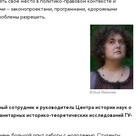
ть свое место в политико-правовом контексте и
ми – законопроектами, программами, «дорожными
роблемы разрешить.
Юлия Иванова
ный сотрудник и руководитель Центра истории наук о
манитарных историко-теоретических исследований ГУ-
очень большой опыт работы с молодежью. Студенты