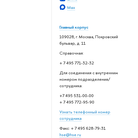
Max
Главный корпус
109028, г. Москва, Покровский
бульвар, д. 11
Справочная:
+ 7 495 771-32-32
Для соединения с внутренним
номером подразделения/
сотрудника:
+7 495 531-00-00
+ 7 495 772-95-90
Узнать телефонный номер
сотрудника
Факс: + 7 495 628-79-31
hse@hse.ru