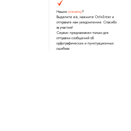
Нашли
опечатку
?
Выделите её, нажмите Ctrl+Enter и
отправьте нам уведомление. Спасибо
за участие!
Сервис предназначен только для
отправки сообщений об
орфографических и пунктуационных
ошибках.