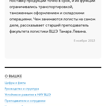
поставку продукции точно в срок, и их функции
ограничивались транспортировкой,
таможенным оформлением и складскими
операциями. Чем занимаются логисты на самом
деле, рассказывает старший преподаватель
факультета логистики ВШЭ Тамара Левина.
5 ноября 2013
О ВЫШКЕ
ОБ
Цифры и факты
Ли
Руководство и структура
Дов
Устойчивое развитие в НИУ ВШЭ
Ол
Преподаватели и сотрудники
При