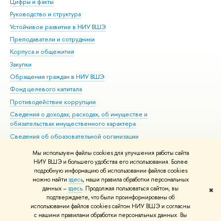
Цифры и факты
Ли
Руководство и структура
Дов
Устойчивое развитие в НИУ ВШЭ
Ол
Преподаватели и сотрудники
При
Корпуса и общежития
Вы
Закупки
При
Обращения граждан в НИУ ВШЭ
Ас
Фонд целевого капитала
До
Противодействие коррупции
Цен
Сведения о доходах, расходах, об имуществе и
Би
обязательствах имущественного характера
Об
Сведения об образовательной организации
Обр
Людям с ограниченными возможностями здоровья
Мы используем файлы cookies для улучшения работы сайта
Единая платежная страница
НИУ ВШЭ и большего удобства его использования. Более
подробную информацию об использовании файлов cookies
Работа в Вышке
можно найти
здесь
, наши правила обработки персональных
данных –
здесь
. Продолжая пользоваться сайтом, вы
✖
Редактору
подтверждаете, что были проинформированы об
© НИУ ВШЭ 1993–2026
Адреса и контакты
Условия использования
использовании файлов cookies сайтом НИУ ВШЭ и согласны
с нашими правилами обработки персональных данных. Вы
материалов
Политика конфиденциальности
Карта сайта