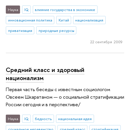
Наука
IQ
влияние государства в экономике
инновационная политика
Китай
национализация
приватизация
природные ресурсы
22 сентября 2009
Средний класс и здоровый
национализм
Первая часть беседы с известным социологом
Овсеем Шкаратаном — о социальной стратификации
России сегодня и в перспективе/
Наука
IQ
бедность
национальная идея
социальное неравенство
средний класс
стратификация